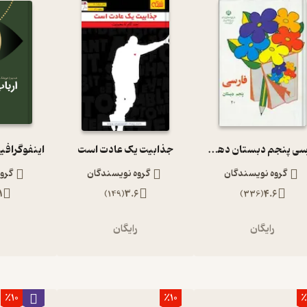
فارسی پنجم دبستان دهه 60
جذابیت یک عادت است
اینفوگرافی
گروه نویسندگان
گروه نویسندگان
گرو
1
)
149
(
3.6
)
336
(
4.6
رایگان
رایگان
ر
٪10
٪10
٪