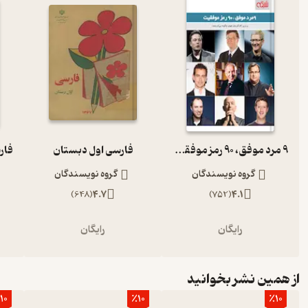
9 مرد موفق، 90 رمز موفقیت
فارسی اول دبستان
گروه نویسندگان
گروه نویسندگان
)
648
(
4.7
)
752
(
4.1
رایگان
رایگان
از همین نشر بخوانید
10
٪10
٪10