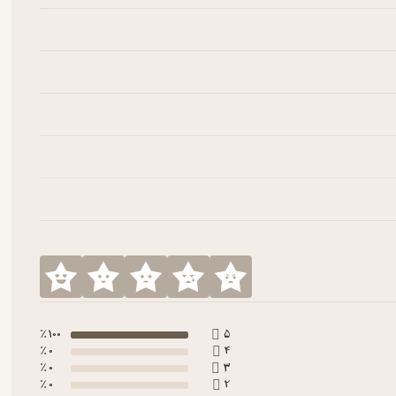
100 ٪
5
0 ٪
4
0 ٪
3
0 ٪
2