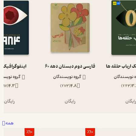
ک ارباب حلقه ها
فارسی دوم دبستان دهه 60
اینفوگرافیک 1984
ه نویسندگان
گروه نویسندگان
گروه نویسند
)
117
(
4.3
)
273
(
4.8
)
243
(
3.
ایگان
رایگان
رایگان
همه
٪10
٪10