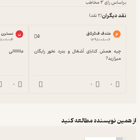
براساس رأی 3 مخاطب
نقد دیگران
(2 نقد)
ملدف ف۵ر۵ق
نسترن
م
ن
5
۸-۰۱-۰۴
۱۳۹۸-۰۸-۰۶
چیه همش کتابای آشغال و بدرد نخور رایگان 
عاااااااالی
میزارید?
0
0
0
از همین نویسنده مطالعه کنید