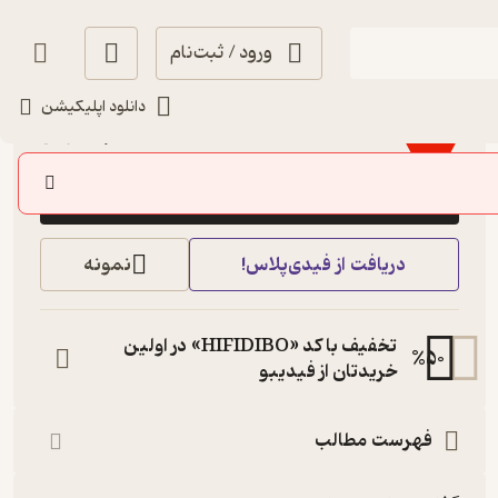
ورود / ثبت‌نام
آموزنده 🦉
(
3
)
4.6
(12)
دانلود اپلیکیشن
14,100
47,000
٪
70
تومان
خرید
دریافت از فیدی‌پلاس!
نمونه
تخفیف با کد «HIFIDIBO» در اولین
%
50
خریدتان از فیدیبو
فهرست مطالب