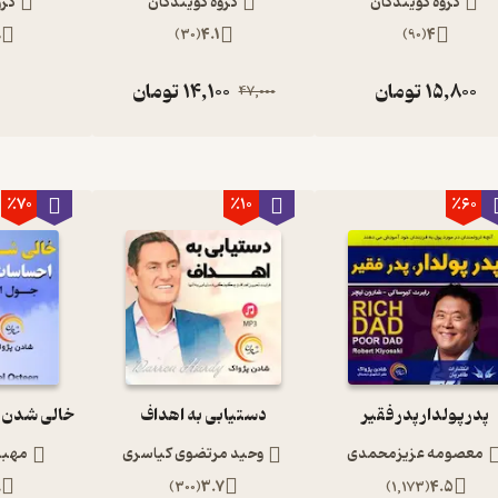
گروه گویندگان
گروه گویندگان
گرو
8
)
30
(
4.1
)
90
(
4
15,800
تومان
14,100
تومان
ر
47,000
٪70
٪10
٪60
پدر پولدار پدر فقیر
دستیابی به اهداف
معصومه عزیزمحمدی
وحید مرتضوی کیاسری
مهبد
9
)
300
(
3.7
)
1,173
(
4.5