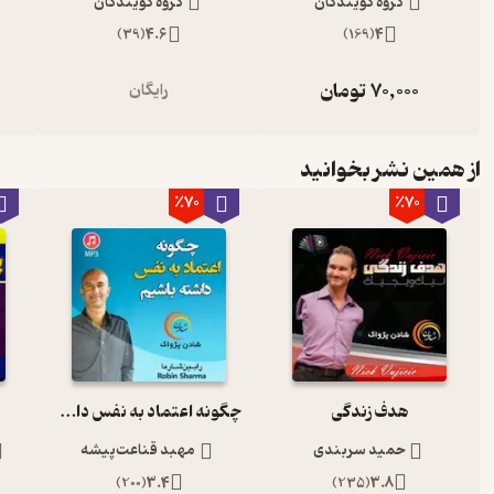
گروه گویندگان
گروه گویندگان
)
39
(
4.6
)
169
(
4
70,000
تومان
رایگان
از همین نشر بخوانید
٪70
٪70
هدف زندگی
چگونه اعتماد به نفس داشته باشیم ؟
حمید سربندی
مهبد قناعت‌پیشه
)
200
(
3.4
)
235
(
3.8