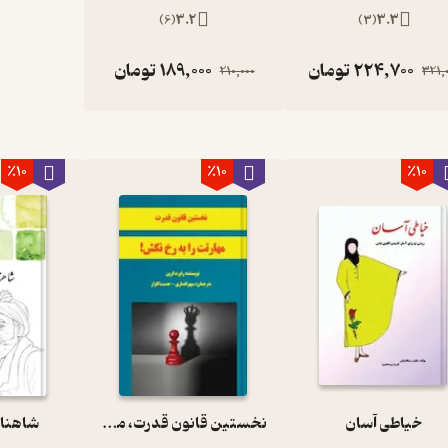
)
6
(
3.2
)
3
(
3.3
224,700
تومان
189,000
تومان
210,000
321,
٪10
٪10
٪10
خیاطی آسان
نخستین قانون قدرت، مهارتت را به رخ نکش! جلد 1
شاهنا