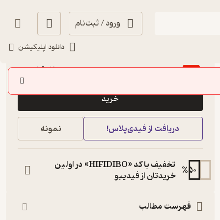
ورود / ثبت‌نام
دانلود اپلیکیشن
منتظر امتیاز
16,200
18,000
٪
10
تومان
خرید
دریافت از فیدی‌پلاس!
نمونه
تخفیف با کد «HIFIDIBO» در اولین
%
50
خریدتان از فیدیبو
فهرست مطالب