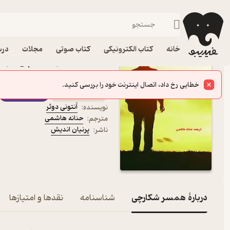
داستان کوتا
فیدیبو
کتاب الکترونیکی
داستان و رمان
داستان و رمان خارجی
خانه
کتاب الکترونیکی
کتاب صوتی
مجلات
درس
کتاب همسر شکارچی اثر آنت
اندیش
کتاب متنی
فیدی‌پلاس
آنتونی دوئر
نویسنده
:
حنانه هاشمی
مترجم
:
پرنیان اندیش
ناشر
:
دربارۀ همسر شکارچی
شناسنامه
نقدها و امتیازها