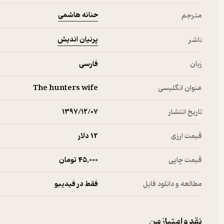
حنانه هاشمی
مترجم
پرنیان اندیش
ناشر
زبان
فارسی
عنوان انگلیسی
The hunters wife
تاریخ انتشار
۱۳۹۷/۱۲/۰۷
قیمت ارزی
12 دلار
قیمت چاپی
45,000 تومان
مطالعه و دانلود فایل
فقط در فیدیبو
نقد و امتیاز من