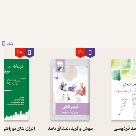
همه
٪10
٪10
مه فردوسی
موش و گربه، عشاق نامه