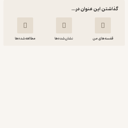
گذاشتن این عنوان در...
قفسه‌های من
نشان‌شده‌ها
مطالعه‌شده‌ها
همسر شکارچی
آنتونی دوئر
حنانه هاشمی
پرنیان اندیش
منتظر امتیاز
16,200
18,000
٪
10
تومان