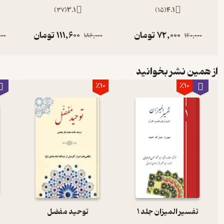
)
37
(
3.1
)
15
(
4.1
72,000
تومان
111,600
تومان
000
186,000
120,000
از همین نشر بخوانید
٪10
٪10
تفسیر المیزان جلد 1
توحید مفضل