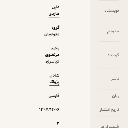
دارن
دریافت از
هاردی
نمونه
فیدی‌پلاس!
گروه
مترجمان
وحید
مرتضوی
کیاسری
شادن
پژواک
فارسی
۱۳۹۷/۱۲/۰۶
3