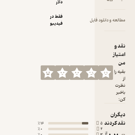
دلار
فقط در
 فایل
فیدیبو
16 ٪
0 ٪
0 ٪