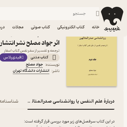
فل
فیدیبو
کتاب درسی، کتاب کمک درسی
دانشگاهی
ادبیات و علوم انسانی
خانه
کتاب الکترونیکی
کتاب صوتی
مجلات
درس
اثر جواد مصلح نشر انتشار
ترجمه و تفسیر از سفر نفس کتاب اسفار
کتاب متنی
فیدی‌پلاس
جواد مصلح
نویسنده
:
انتشارات دانشگاه تهران
ناشر
:
دربارۀ علم النفس یا روانشناسی صدرالمتالهین جلد 2
شناسنامه