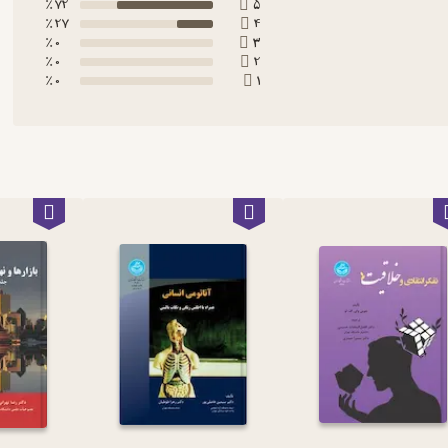
72 ٪
5
27 ٪
4
0 ٪
3
0 ٪
2
0 ٪
1