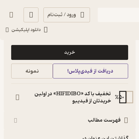
ورود / ثبت‌نام
دانلود اپلیکیشن
9,000
4.7
(11)
تومان
خرید
دریافت از فیدی‌پلاس!
نمونه
تخفیف با کد «HIFIDIBO» در اولین
%
50
خریدتان از فیدیبو
فهرست مطالب
گذاشتن این عنوان در...