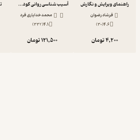
راهنمای ویرایش و نگارش
آسیب شناسی روانی کودک و نوجوان با تجدید نظر کلی براساس DSM 5
ت
فرشاد رضوان
محمد خدایاری فرد
)
332
(
4.1
)
30
(
4.6
4,200
تومان
121,500
تومان