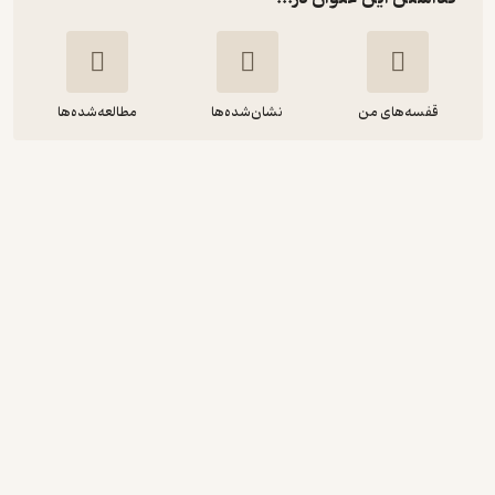
قفسه‌های من
نشان‌شده‌ها
مطالعه‌شده‌ها
سواد خواندن
معصومه نجفی پازکی
انتشارات مدرسه
14,000
4.5
(11)
تومان
دریافت از فیدی‌پلاس!
نمونه