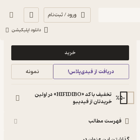
ورود / ثبت‌نام
دانلود اپلیکیشن
14,000
4.5
(11)
تومان
خرید
دریافت از فیدی‌پلاس!
نمونه
تخفیف با کد «HIFIDIBO» در اولین
%
50
خریدتان از فیدیبو
فهرست مطالب
گذاشتن این عنوان در...