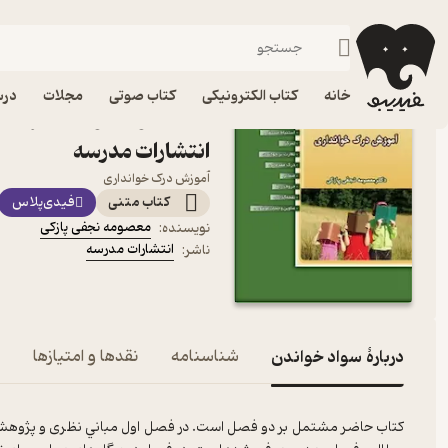
علوم تربیتی
فیدیبو
کتاب الکترونیکی
علوم اجتماعی
خانه
کتاب الکترونیکی
کتاب صوتی
مجلات
درس
کتاب سواد خواندن اثر مع
انتشارات مدرسه
آموزش درک خوانداری
کتاب متنی
فیدی‌پلاس
معصومه نجفی پازکی
نویسنده
:
انتشارات مدرسه
ناشر
:
دربارۀ سواد خواندن
شناسنامه
نقدها و امتیازها
کتاب ﺣﺎﺿﺮ ﻣﺸﺘﻤﻞ ﺑﺮ دو ﻓﺼﻞ است. در فصل اول ﻣﺒﺎﻧﻲ ﻧﻈﺮی و ﭘﮋوﻫﺸﻲ در