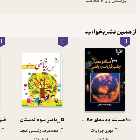
براساس رأی 11 مخاطب
از همین نشر بخوانید
100 مسئله و معمای جالب فیزیک و ریاضی
کار ریاضی سوم دبستان
یوری چرنیاک
محمدرضا رئیسی امجد
)
59
(
4.1
)
63
(
4