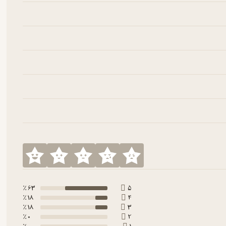
63 ٪
5
18 ٪
4
18 ٪
3
0 ٪
2