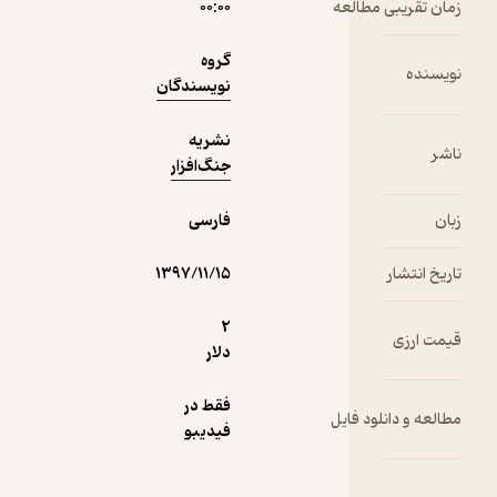
 مطالعه
۰۰:۰۰
3,500
منتظر امتیاز
تومان
گروه
نویسندگان
نشریه
دریافت از
جنگ‌افزار
نمونه
فیدی‌پلاس!
فارسی
۱۳۹۷/۱۱/۱۵
2
دلار
فقط در
لود فایل
فیدیبو