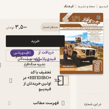
فرهنگ
شریه
3,500
کتاب ماهنامه جنگ
منتظر امتیاز
تومان
افزار شماره 161 اثر
خرید
گروه نویسندگان
دریافت از
مجله
فیدی‌پلاس
نمونه
فیدی‌پلاس!
گروه نویسندگان
نویسنده
:
نشریه جنگ‌افزار
ناشر
:
تخفیف با کد
«HIFIDIBO» در
%
50
اولین خریدتان از
امه جنگ افزار شماره 161
امه
قدها و امتیازها
فیدیبو
فهرست مطالب