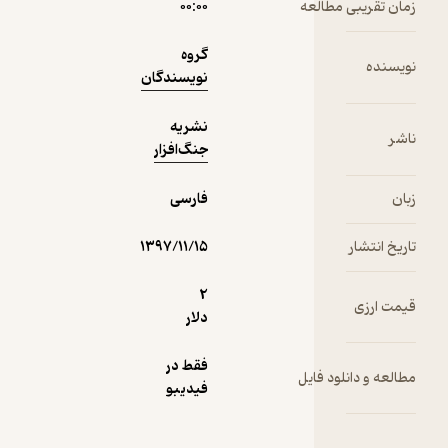
 مطالعه
۰۰:۰۰
3,500
منتظر امتیاز
تومان
گروه
نویسندگان
نشریه
دریافت از
جنگ‌افزار
نمونه
فیدی‌پلاس!
فارسی
۱۳۹۷/۱۱/۱۵
2
دلار
فقط در
لود فایل
فیدیبو