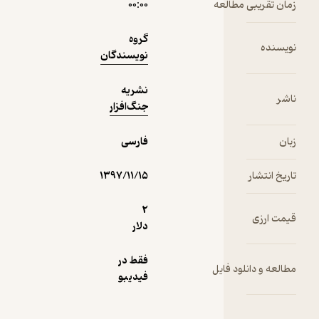
 مطالعه
۰۰:۰۰
3,500
منتظر امتیاز
تومان
گروه
نویسندگان
نشریه
دریافت از
جنگ‌افزار
نمونه
فیدی‌پلاس!
فارسی
۱۳۹۷/۱۱/۱۵
2
دلار
فقط در
لود فایل
فیدیبو