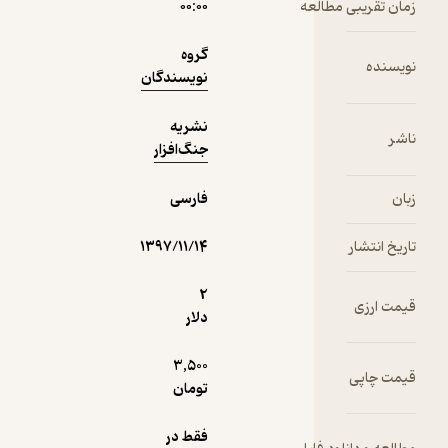
 مطالعه
۰۰:۰۰
2,000
5
(1)
تومان
گروه
نویسندگان
نشریه
دریافت از
جنگ‌افزار
نمونه
فیدی‌پلاس!
فارسی
۱۳۹۷/۱۱/۱۴
2
دلار
3,500
تومان
فقط در