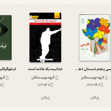
فارسی پنجم دبستان دهه 60
جذابیت یک عادت است
اینفوگرافی
گروه نویسندگان
گروه نویسندگان
گرو
1
)
149
(
3.6
)
336
(
4.6
رایگان
رایگان
ر