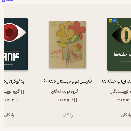
ک ارباب حلقه ها
فارسی دوم دبستان دهه 60
اینفوگرافیک 1984
ه نویسندگان
گروه نویسندگان
گروه نویسند
)
117
(
4.3
)
273
(
4.8
)
243
(
3.
ایگان
رایگان
رایگان