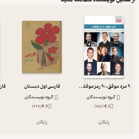
9 مرد موفق، 90 رمز موفقیت
فارسی اول دبستان
گروه نویسندگان
گروه نویسندگان
)
648
(
4.7
)
752
(
4.1
رایگان
رایگان