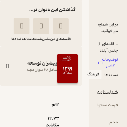
دربارۀ ماهنامه پیشران شماره 15
شناسنامه
نقدها و امتیازها
گذاشتن این عنوان در...
در این شماره
قفسه‌های من
نشان‌شده‌ها
مطالعه‌شده‌ها
- لقمه‌ای از
- نقدینگی
توضیحات
پیشران توسعه
سرگردان
کامل
همچون بز
شامل 38 عنوان مجله
فرهنگ
دسته‌ها:
- فائو
همچنان
شناسنامه
ماهنامه پیشران
شماره 15
- نیروهایی
فرمت محتوا
pdf
در آمریکا
گروه نویسندگان
مترصد
13.۷۳
پیشران
حجم
مگابایت