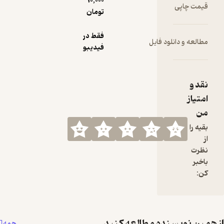
10,000
قیمت چاپی
تومان
فقط در
مطالعه و دانلود فایل
فیدیبو
نقد و
امتیاز
من
بقیه را
از
نظرت
باخبر
کن:
همین نویسنده مطالعه کنید
همه