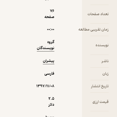
- تحولات
نیروی
5,000
76
منتظر امتیاز
تومان
انسانی در
تعداد صفحات
صفحه
مشاغل
زمان تقریبی مطالعه
۰۰:۰۰
نمونه
گروه
نویسنده
نویسندگان
پیشران
ناشر
زبان
فارسی
تاریخ انتشار
۱۳۹۷/۱۱/۰۸
2.۵
قیمت ارزی
دلار