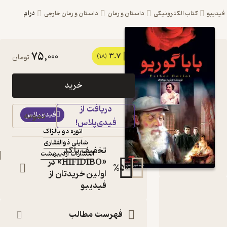
درام
ترونیکی
داستان و رمان
داستان و رمان خارجی
75,000
3.7
کتاب باباگوریو اثر
(18)
تومان
انوره دو بالزاک نشر
خرید
انتشارات اردیبهشت
دریافت از
کتاب
فیدی‌پلاس
نمونه
متنی
فیدی‌پلاس!
انوره دو بالزاک
نویسنده
:
شایلی ذوالفقاری
مترجم
:
تخفیف با کد
انتشارات اردیبهشت
ناشر
:
«HIFIDIBO» در
%
50
اولین خریدتان از
فیدیبو
وریو
امه
دها و امتیازها
فهرست مطالب