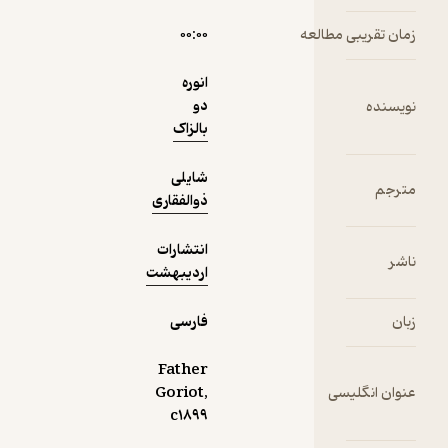
دریافت از
نمونه
فیدی‌پلاس!
مطالعه
۰۰:۰۰
انوره
دو
بالزاک
شایلی
ذوالفقاری
انتشارات
اردیبهشت
فارسی
Father
سی
Goriot,
c۱۸۹۹