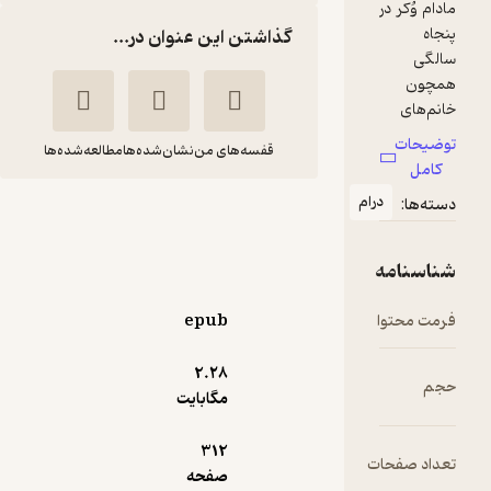
گذاشتن این عنوان در...
قفسه‌های من
نشان‌شده‌ها
مطالعه‌شده‌ها
ام
باباگوریو
انوره دو
شایلی
بالزاک
ذوالفقاری
انتشارات اردیبهشت
epub
75,000
2.۲۸
3.7
(18)
تومان
مگابایت
312
ت
صفحه