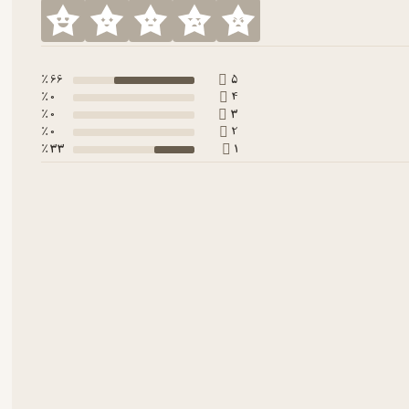
66 ٪
5
0 ٪
4
0 ٪
3
0 ٪
2
33 ٪
1