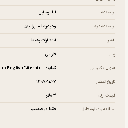
لیلا رضایی
نویسنده
وحیدرضا میرزائیان
نویسنده دوم
انتشارات رهنما
ناشر
زبان
فارسی
عنوان انگلیسی
کتاب A Collection of 3,000 Classified Multiple Choice Tests on English Literature
تاریخ انتشار
۱۳۹۷/۱۱/۰۷
قیمت ارزی
3 دلار
مطالعه و دانلود فایل
فقط در فیدیبو