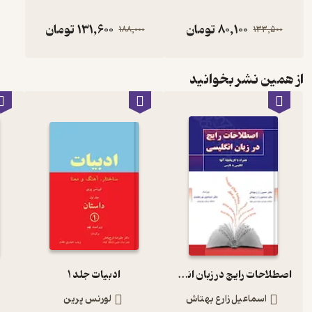
80,100
تومان
131,600
تومان
188,000
133,500
از همین نشر بخوانید
اصطلاحات رایج در زبان انگلیسی همراه با تاریخچه آنها
ادبیات جلد 1
اسماعیل زارع بهتاش
لورنس پرین