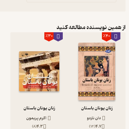
از همین نویسنده مطالعه کنید
٪30
٪40
زنان یونان باستان
زنان یونان باستان
دان ناردو
اکرم پریمون
)
8
(
4.3
)
12
(
4.7