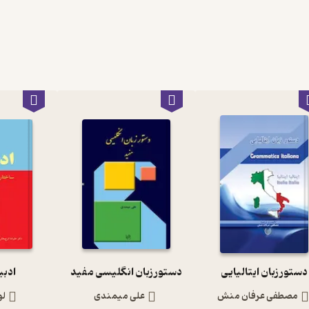
دستور زبان ایتالیایی
دستور زبان انگلیسی مفید
ادبی
مصطفی عرفان منش
علی میمندی
لو