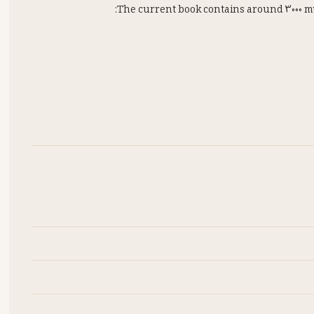
The test items in each area are so varied that by simply s
topics covered. However, as the number of test items indic
free. So they kindly request all the users of the book t
corrective points in both the test items and the suggested
the future editions with more subhe