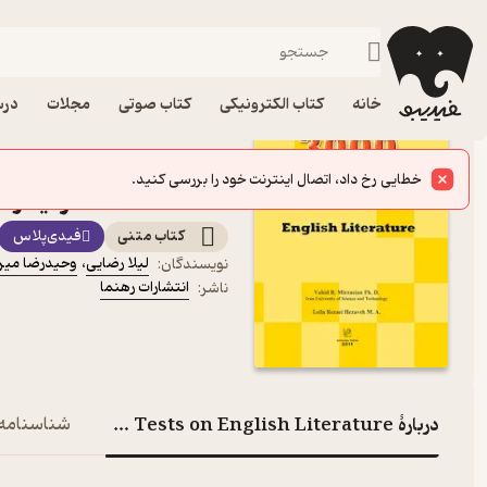
کنکور کارشناسی ارشد
فیدیبو
کتاب درسی، کتاب کمک درسی
کنکور و آزمون
خانه
کتاب الکترونیکی
کتاب صوتی
مجلات
درس
کتاب 00 Classified
e Tests on English
Literature اثر لیلا رضایی نشر انتشارات رهنما
کتاب متنی
فیدی‌پلاس
لیلا رضایی
،
وحیدرضا میرز
نویسندگان
:
انتشارات رهنما
ناشر
:
دربارۀ A Collection of 3000 Classified Multiple Choice Tests on English Literature
شناسنامه