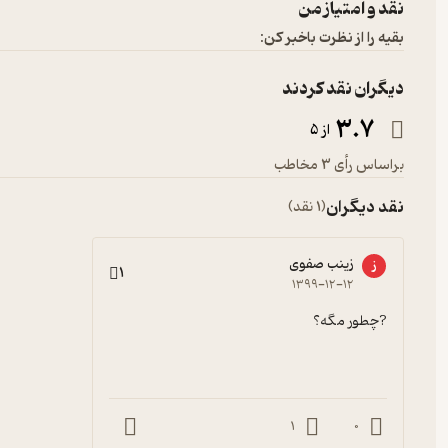
نقد و امتیاز من
بقیه را از نظرت باخبر کن:
دیگران نقد کردند
3.7
از 5
براساس رأی 3 مخاطب
نقد دیگران
(1 نقد)
زینب صفوی
ز
1
۱۳۹۹-۱۲-۱۲
?چطور مگه؟
1
0