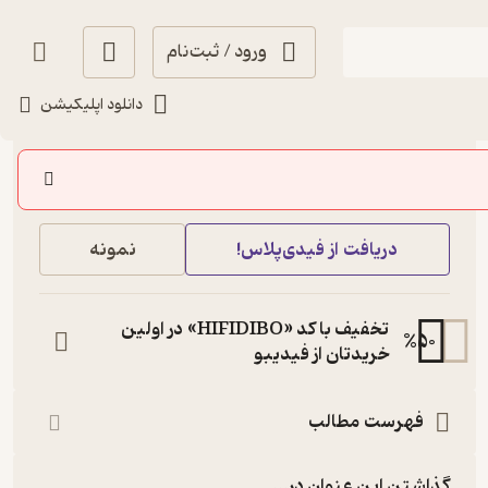
ورود / ثبت‌نام
دانلود اپلیکیشن
10,000
3.7
(3)
تومان
خرید
دریافت از فیدی‌پلاس!
نمونه
تخفیف با کد «HIFIDIBO» در اولین
%
50
خریدتان از فیدیبو
فهرست مطالب
گذاشتن این عنوان در...