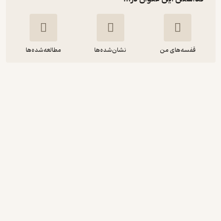
قفسه‌های من
نشان‌شده‌ها
مطالعه‌شده‌ها
A Collection of 3000 Classified
Multiple Choice Tests on
English Literature
لیلا رضایی
انتشارات رهنما
10,000
3.7
(3)
تومان