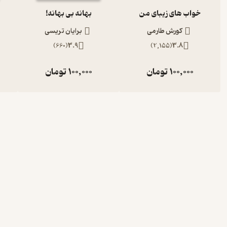
خواب های زیبای من
بهانه بی بهانه!
کورش طارمی
برایان تریسی
)
660
(
3.9
)
2,155
(
3.8
100,000
تومان
100,000
تومان