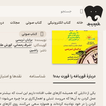
توسعه فردی
فیدیبو
کتاب صوتی
روانشناسی
کتاب صوتی قورباغه را قور
خانه
کتاب الکترونیکی
کتاب صوتی
مجلات
درس
۲۱ روش عالی برای غلبه بر تنبلی و انجام بیشترین کار در کمترین زمان
کتاب صوتی
برایان تریسی
نویسنده
:
اشرف رحمانی
،
کورش طار
گویندگان
:
راشین
ناشر
:
دربارۀ قورباغه را قورت بده!
شناسنامه
نقدها و امتیاز
یکی از دلایلی که همیشه کارهای عقب افتاده داریم این است که بیشتر ما
عمل کردن به آن‌ها که می‌رسد تنبلی و اهمال‌کاری بر ما چیره می‌شود؛ 
کردن را در خود نهادینه کرده‌اند و همواره سعی می‌کنند روی کارهای 