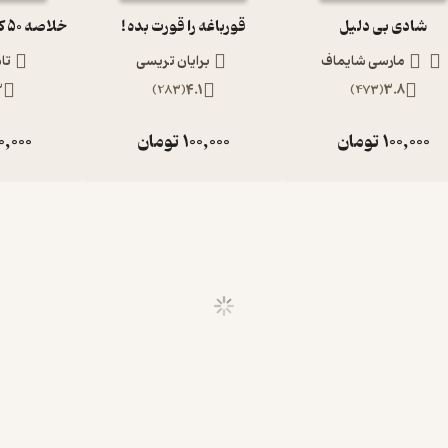
شادی بی دلیل
قورباغه را قورت بده !
مارسی شایماف
برایان تریسی
تام
3
)
283
(
4.1
)
473
(
3.8
100,000
تومان
100,000
تومان
0,000