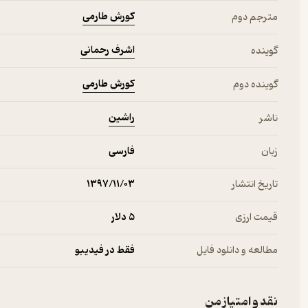
و مشکلشان در این سات که نمی‌دانند چطور از پس این همه کار بر بیایند. س
کورش طارمی
مترجم دوم
داد و موفق شد؟ او در این کتاب راهکارهای مناسبی را به موفقیت افراد در 
اشرف رحمانی
گوینده
از نظر برایان تریسی قورباغه همان کار بزرگی است که همیشه پشت گوش
همین لحظه انجاماش ندهی، به احتمال زیاد مدام پشت گوش می‌اندازی
کورش طارمی
گوینده دوم
اشخاص دارد.
راشین
ناشر
برایان تریسی در کتاب صوتی قورباغه را قورت بده توضیح می‌دهد نهادین
زبان
فارسی
کار مهم برود، نیاز به تمرین و تکرار دارد. به طوری که این رفتار ملکه‌ی
شده در سال‌های اخیر الهام بخش بسیاری ز افراد بوده و به موفقیت آن‌ه
تاریخ انتشار
۱۳۹۷/۱۱/۰۳
سه ویژگی تصمیم‌گیری، انضباط و اراده می‌توان به وسوسه پشت گوش اند
قیمت ارزی
5 دلار
کتاب صوتی قورباغه را قورت بده با ترجمه و صدای اشرف رحمانی و کورش
مطالعه و دانلود فایل
فقط در فیدیبو
برایان تریسی؛ نویسنده‌ی موفق در حوزه‌ی موفقیت
نقد و امتیاز من