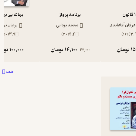
نون
برنامه پرواز
بهانه بی بهان
رفان آقاعابدی
محمد یزدانی
برایان تری
)
660
(
3.9
)
36
(
4.4
)
126
(
3.
15
تومان
14,100
تومان
100,000
توما
47,000
همه