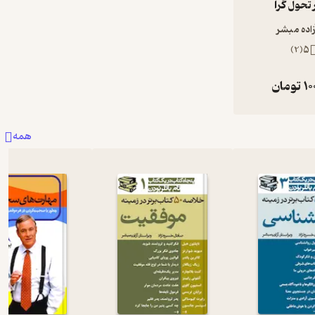
تحول گرا
زاده مبشر
)
2
(
5
10
تومان
همه