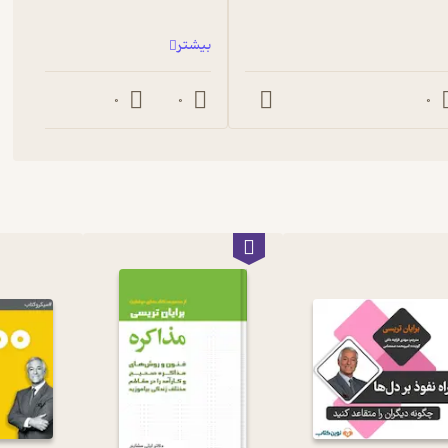
ارشناسی ارشد بازرگانی تحصیلات خود را به پایان برساند. از موفقیت‌های او می‌توان به
بیشتر
0
0
0
ی افراد جامعه کمک می‌کند تا در توسعه حرفه و زندگی شخصی خود موفق
 زیر اشاره کرد:
 ثروتمند شدن»، «21 ترفند کسب و کار»، «100 قانون بی‌چون و چرا برای موفقیت در تجارت»، «بهانه ممنوع»، «مدیریت درونی»،
فقیت در فروش نامحدود»، «فوق ستاره فروش شوید»، «مدیریت زمان»،
بی‌نهایت در فروش»، «نیروی اعتماد به‌ نفس»، «همانقدر به‌ دست
وش نامحدود»، «چطور بهترین افراد را استخدام کنیم و نگه داریم» در