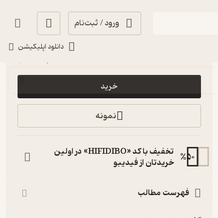
ورود / ثبت‌نام
انگیزه‌بخش 🚀
(
1
)
4.1
(123)
دانلود اپلیکیشن
100,000
تومان
خرید
نمونه
تخفیف با کد «HIFIDIBO» در اولین
%
50
خریدتان از فیدیبو
فهرست مطالب