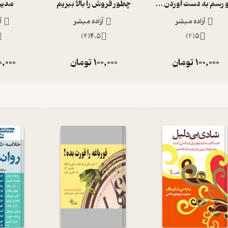
مادبه‌نفس و قدرت بیشتری احساس می‌کنید.
راه و رسم به دست آوردن پول
چطور فروش را بالا ببریم
مدیر 
آزاده مبشر
آزاده مبشر
آ
)
4
(
4.5
)
2
(
5
 به انسان یک احساس سرمستی طبیعی می‌دهد. بالا رفتن میزان این
لاق و باشخصیت بودن را در شما افزایش می‌دهد و اعتماد به نفس تان
100,000
تومان
100,000
تومان
0,000
می‌توانید در خودتان یک «اعتیاد مثبت» نسبت به این اندورفین‌ها و
 این اعتیاد را در خود ایجاد کردید، آن‌وقت بدون اینکه حتی درباره آن
 و پروژه‌های بزرگ‌تری را آغاز کنید و به انجام برسانید. شما در واقع به
 کامل از خود این است که بتوانید عادت شروع کردن و تمام کردن کارهای
نیرومند می‌شود که به پایان رساندن کارهای مهم را آسان‌تر از رها کردن