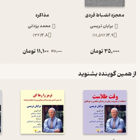
معجزه انضباط فردی
مذاکره
در بخشی از کتاب صوتی قورباغه را قورت بده میشنویم
برایان تریسی
محمد یزدانی
)
34
(
3.8
)
11,592
(
3.9
عادت‌های موفقیت را در خود ایجاد کنید
35,000
تومان
11,100
تومان
37,000
موفقیت شما در زندگی و کار بستگی به عادت‌های مختلفی دارد که به مرور
در انجام مهم‌ترین وظایف، یک مهارت ذهنی و جسمی است. پس می‌توانید این 
از همین گوینده بشنوید
ادامه دهید تا در ذهن ناخودآگاه شما نقش ببندد و به یکی از رفتارهای ع
طور خودکار آن را انجام خواهید داد.
عادت شروع و تمام کردن کارهای مهم پاداش فوری و دائمی دارد. انسا
کردن کارها به او احساس خوب و مثبتی می‌دهد، او را خوشحال می‌کند و د
هر وقت از عهده کاری، چه کوچک و چه بزرگ، برمی‌آیید موجی از انرژی،