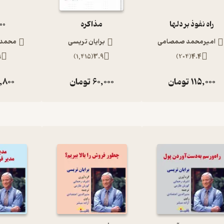
راه نفوذ بر دلها
مذاکره
100 قا
امیرمحمد صمصامی
برایان تریسی
محمدع
9
)
1,415
(
3.9
)
204
(
4.4
115,000
تومان
60,000
تومان
,800
 زمان کسب می‌کنید، عادت اولویت‌بندی کارها، غلبه بر تنبلی و مداومت
کار را از طریق تمرین و تکرار مداوم یاد بگیرید و آن‌قدر این تمرین را
ادی شما تبدیل شود. وقتی این رفتار تبدیل به عادت شود، به آسانی و به
ن از نظر ذهنی و عاطفی طوری طرح ریزی شده است که موفقیت در تمام
ر او احساس پیروزی ایجاد می‌کند.
 شور و شوق و اعتمادبه‌نفس در خود احساس می‌کنید. هرچقدر این کار