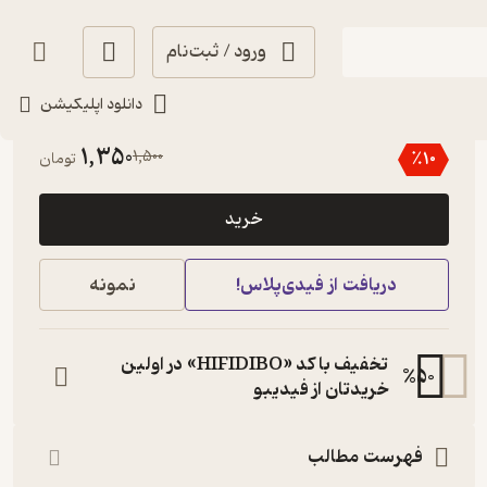
ورود / ثبت‌نام
دانلود اپلیکیشن
4
(2)
1,350
1,500
٪
10
تومان
خرید
دریافت از فیدی‌پلاس!
نمونه
تخفیف با کد «HIFIDIBO» در اولین
%
50
خریدتان از فیدیبو
فهرست مطالب