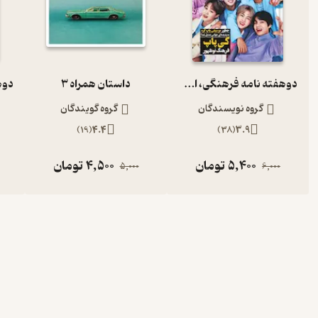
دوهفته نامه فرهنگی، اجتماعی دانستنیها شماره 250
داستان همراه 3
گروه نویسندگان
گروه گویندگان
)
19
(
4.4
)
38
(
3.9
5,400
تومان
4,500
تومان
5,000
6,000