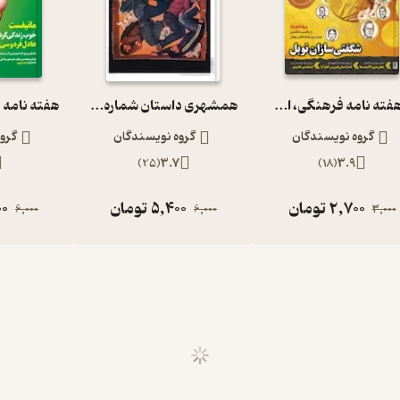
دوهفته نامه فرهنگی، اجتماعی دانستنیها شماره 215
همشهری داستان شماره 93
گروه نویسندگان
گروه نویسندگان
گرو
)
25
(
3.7
)
18
(
3.9
2,700
تومان
5,400
تومان
00
6,000
6,000
3,000