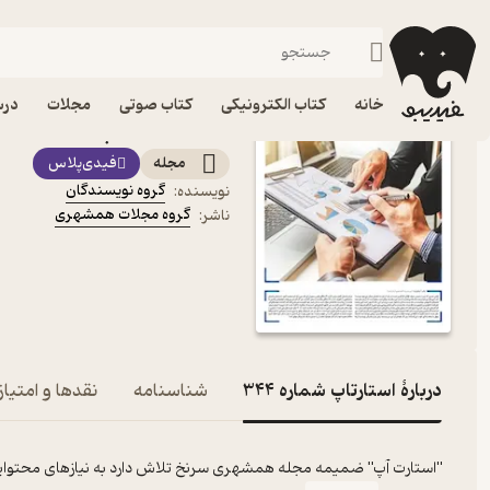
کسب‌وکار
فیدیبو
مجله و نشریه
خانه
کتاب الکترونیکی
کتاب صوتی
مجلات
درس
کتاب استارتاپ شماره 344 اثر گروه نویسندگان
مجله
فیدی‌پلاس
گروه نویسندگان
نویسنده
:
گروه مجلات همشهری
ناشر
:
دربارۀ استارتاپ شماره 344
شناسنامه
نقدها و امتیاز
"استارت آپ" ضمیمه مجله همشهری سرنخ تلاش دارد به نیازهای محتوایی