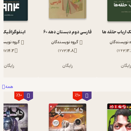
ک ارباب حلقه ها
فارسی دوم دبستان دهه 60
اینفوگرافیک 1984
ه نویسندگان
گروه نویسندگان
گروه نویسند
)
117
(
4.3
)
273
(
4.8
)
243
(
3.
ایگان
رایگان
رایگان
همه
٪10
٪10