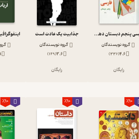
فارسی پنجم دبستان دهه 60
جذابیت یک عادت است
اینفوگرافی
گروه نویسندگان
گروه نویسندگان
گرو
1
)
149
(
3.6
)
336
(
4.6
رایگان
رایگان
ر
٪10
٪10
٪10