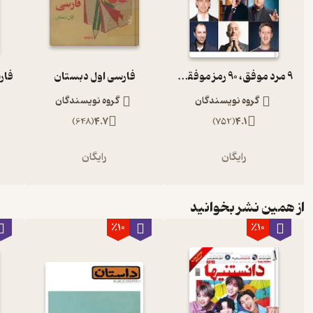
9 مرد موفق، 90 رمز موفقیت
فارسی اول دبستان
گروه نویسندگان
گروه نویسندگان
)
648
(
4.7
)
752
(
4.1
رایگان
رایگان
از همین نشر بخوانید
٪10
٪10