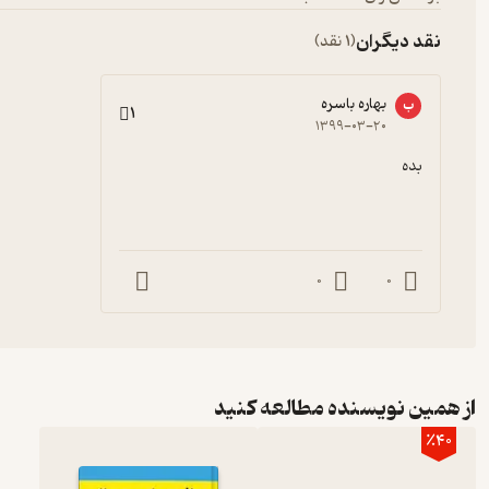
نقد دیگران
(1 نقد)
بهاره باسره
ب
1
۱۳۹۹-۰۳-۲۰
بده
0
0
از همین نویسنده مطالعه کنید
٪40