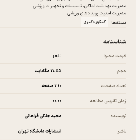
ﻣﺪﻳﺮﻳﺖ اﻣﻨﻴﺖ روﻳﺪادﻫﺎی ورزشی
کنکور دکتری
دسته‌ها:
شناسنامه
فرمت محتوا
pdf
حجم
11.۵۵ مگابایت
تعداد صفحات
310 صفحه
زمان تقریبی مطالعه
۰۰:۰۰
مجید جلالی فراهانی
نویسنده
انتشارات دانشگاه تهران
ناشر