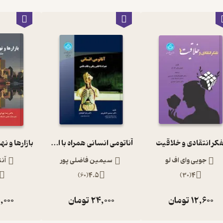
فکر انتقادی و خلاقیت
آناتومی انسانی همراه با اطلس رنگی و نکات بالینی
جویی وای اف لو
سیمین فاضلی پور
آن
)
60
(
4.5
)
30
(
4
12,600
تومان
24,000
تومان
,000