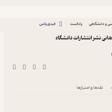
ی و دانشگاهی
پادکست
فیدی‌پلاس
ﻣﻨیﺖ اﻣﺎکﻦ و رویﺪادﻫﺎی
هانی نشر انتشارات دانشگاه
ی
نقدها و امتیازها