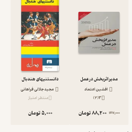
مدیر اثربخش در عمل
دانستنیهای هندبال
افشین اعتماد
مجید جلالی فراهانی
3
(
3
)
منتظر امتیاز
88,200
تومان
5,000
تومان
147,000