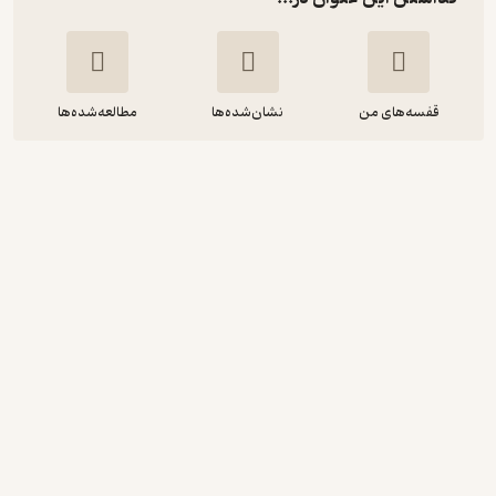
قفسه‌های من
نشان‌شده‌ها
مطالعه‌شده‌ها
ﻣﺪیﺮیﺖ ایمنی و اﻣﻨیﺖ اﻣﺎکﻦ و
رویﺪادﻫﺎی ورزشی
مجید جلالی فراهانی
انتشارات دانشگاه تهران
92,700
2.8
(4)
تومان
دریافت از فیدی‌پلاس!
نمونه