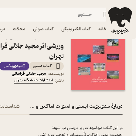
کنکور دکتری
فیدیبو
کتاب درسی، کتاب کمک درسی
کنکور و آزمون
خانه
کتاب الکترونیکی
کتاب صوتی
مجلات
درس
کتاب ﻣﺪیﺮیﺖ ایمنی و ا
ورزشی اثر مجید جلالی فرا
تهران
کتاب متنی
فیدی‌پلاس
مجید جلالی فراهانی
نویسنده
:
انتشارات دانشگاه تهران
ناشر
:
دربارۀ ﻣﺪیﺮیﺖ ایمنی و اﻣﻨیﺖ اﻣﺎکﻦ و رویﺪادﻫﺎی ورزش
شناسنامه