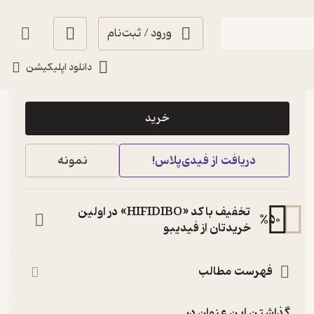
ورود / ثبت‌نام
دانلود اپلیکیشن
92,700
2.8
(4)
تومان
خرید
دریافت از فیدی‌پلاس!
نمونه
تخفیف با کد «HIFIDIBO» در اولین
%
50
خریدتان از فیدیبو
فهرست مطالب
گذاشتن این عنوان در...