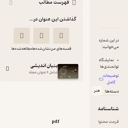
فهرست مطالب
گذاشتن این عنوان در...
دربارۀ فصلنامه بنیان اندیشی شماره 3
شناسنامه
نقدها و امتیازها
در این شماره
قفسه‌های من
نشان‌شده‌ها
مطالعه‌شده‌ها
- نمایشگاه
بنیان اندیشی
توانمندی‌ها
شامل 6 عنوان مجله
توضیحات
- بازنگری
کامل
تاریخ
فصلنامه بنیان
هنر
دسته‌ها:
اندیشی شماره 3
- داستان
گروه نویسندگان
حجاب در
شناسنامه
بنیان‌اندیشی
- پناهندگی
فرمت محتوا
pdf
یهودیان