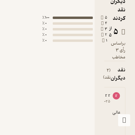
دیگران
نقد
کردند
100 ٪
5
0 ٪
4
از
5
0 ٪
3
0 ٪
2
5
0 ٪
1
براساس
رأی 3
مخاطب
نقد
(2
دیگران
نقد)
s a
r r
s
r
5
۱۳۹۷-۱۱-۱۹
۱۳۹۷-۱۰-۲۵
عالی
عالی بود