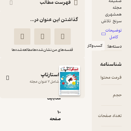
فهرست مطالب
گذاشتن این عنوان در...
سب‌وکار
قفسه‌های من
نشان‌شده‌ها
مطالعه‌شده‌ها
استارتاپ
pdf
شامل 7 عنوان مجله
20.۲۵
مگابایت
استارتاپ شماره 343
10
ت
گروه نویسندگان
صفحه
گروه مجلات همشهری