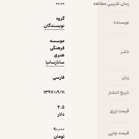
موسسه فرهنگی هنری
طالعه
۰۰:۰۰
سانازسانیا
گروه
نویسندگان
4.7
(3)
40,500
45,000
٪
10
تومان
موسسه
فرهنگی
هنری
سانازسانیا
دریافت از
نمونه
فارسی
فیدی‌پلاس!
۱۳۹۷/۰۹/۱۱
2.۵
دلار
90,000
تومان