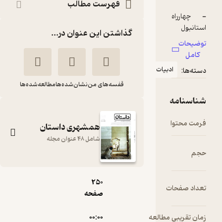
فهرست مطالب
گذاشتن این عنوان در...
دبیات
قفسه‌های من
نشان‌شده‌ها
مطالعه‌شده‌ها
pdf
همشهری داستان
شامل 48 عنوان مجله
22.۰۹
مگابایت
همشهری داستان
250
ت
صفحه
شماره 87
گروه نویسندگان
 مطالعه
۰۰:۰۰