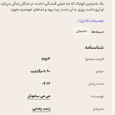
توضیحات کامل
بعد از چند دقیقه، به دشت زیبا رسید و با اشتیاق دنبال ملخ گشت.
داستان
دسته‌ها:
شناسنامه
فرمت محتوا
mp۳
حجم
8.۹۰ مگابایت
مدت زمان
۰۶:۱۷
می می ساموئل
نویسنده
زینب رضایی
مترجم