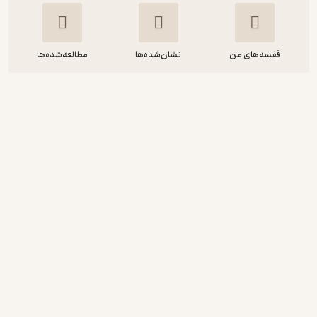
قفسه‌های من
نشان‌شده‌ها
مطالعه‌شده‌ها
چرا بلدرچین ها دم ندارند؟
می می ساموئل
غزل قنبرزاده
آوارسا
10,000
5
(1)
تومان
دریافت از فیدی‌پلاس!
نمونه