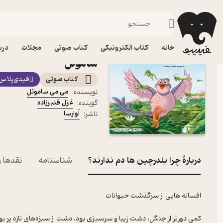
داستان
فیدیبو
کتاب صوتی
کودک
کتاب صوتی چرا بلدرچین ه
خانه
کتاب الکترونیکی
کتاب صوتی
مجلات
درس
ساموئل
کتاب صوتی
فیدی‌پلاس
می می ساموئل
نویسنده
:
غزل قنبرزاده
گوینده
:
آوارسا
ناشر
:
دربارۀ چرا بلدرچین ها دم ندارند؟
شناسنامه
نقدها و