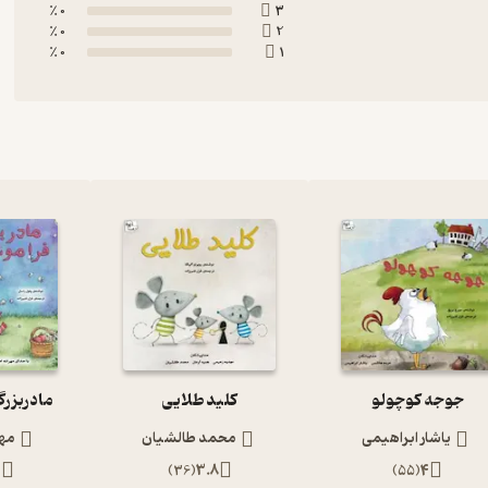
0 ٪
3
0 ٪
2
0 ٪
1
جوجه کوچولو
کلید طلایی
مادربزرگ
یاشار ابراهیمی
محمد طالشیان
مهر
6
)
36
(
3.8
)
55
(
4