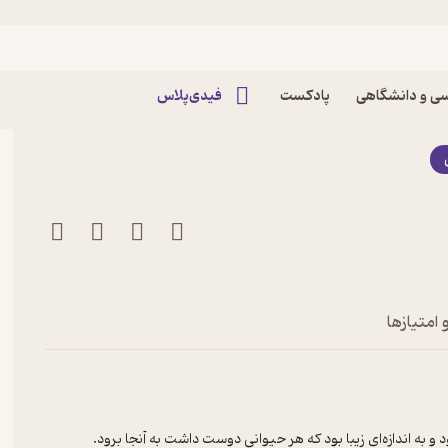
ا دم ندارند؟ اثر می می
ی و دانشگاهی
پادکست
فیدی‌پلاس
 امتیازها