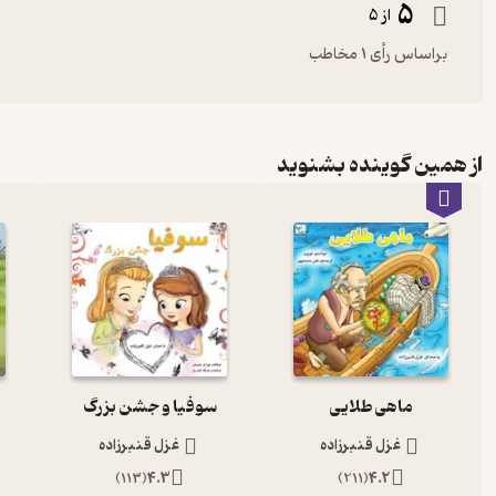
5
از 5
براساس رأی 1 مخاطب
از همین گوینده بشنوید
ماهی طلایی
سوفیا و جشن بزرگ
غزل قنبرزاده
غزل قنبرزاده
)
113
(
4.3
)
211
(
4.2