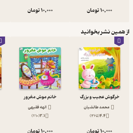
10,000
تومان
10,000
تومان
از همین نشر بخوانید
خرگوش عجیب و بزرگ
خانم موش مغرور
محمد طالشیان
الهه فقیهی
)
210
(
3.1
)
365
(
4.4
10,000
تومان
10,000
تومان