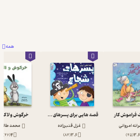
همه
 فراموش کار
قصه هایی برای پسرهای شجاع
خرگوش و لاک 
انه امروانی
غزل قنبرزاده
محمد طالش
)
46
(
4
)
84
(
3.6
)
45
(
3.