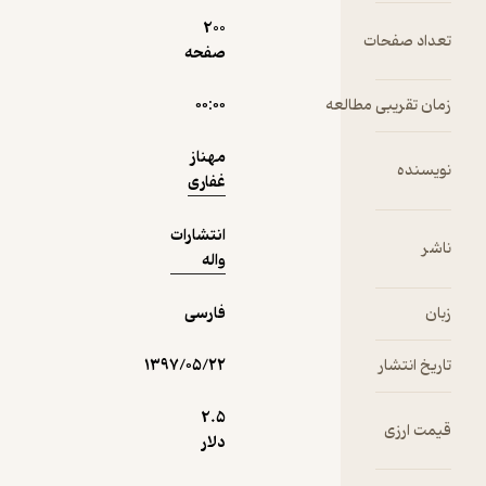
دریافت از
نمونه
200
فیدی‌پلاس!
ت
صفحه
مطالعه
۰۰:۰۰
مهناز
غفاری
انتشارات
واله
فارسی
۱۳۹۷/۰۵/۲۲
2.۵
دلار