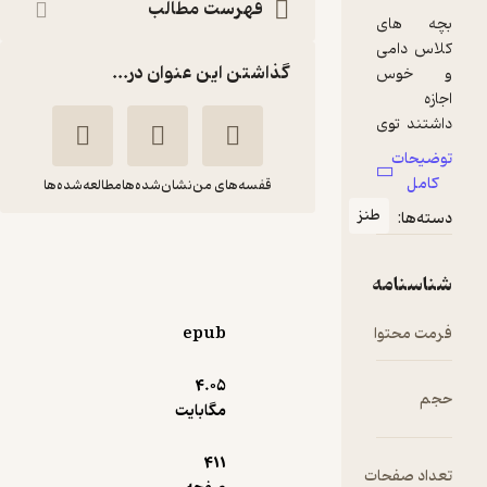
فهرست مطالب
گذاشتن این عنوان در...
قفسه‌های من
نشان‌شده‌ها
مطالعه‌شده‌ها
نز
نقاب سوبک نفرو
توسکا
پیمانه
منتن
قماشچی
epub
انتشارات پیدایش
4.۰۵
5
مگابایت
(1)
79,020
263,400
٪
70
تومان
411
ت