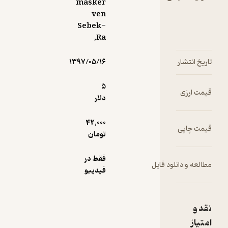
masker
ven
Sebek-
Ra,
۱۳۹۷/۰۵/۱۶
5
دلار
42,000
تومان
فقط در
ود فایل
فیدیبو