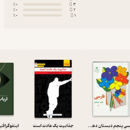
0 ٪
3
0 ٪
2
0 ٪
1
فارسی پنجم دبستان دهه 60
جذابیت یک عادت است
اینفوگرافی