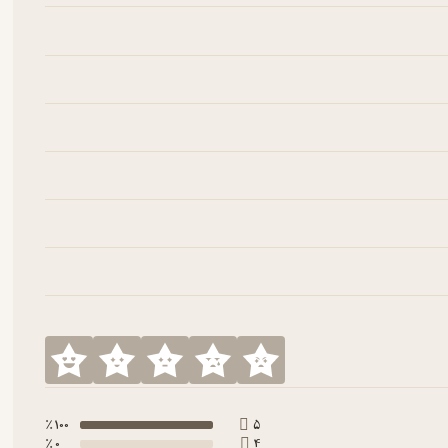
100 ٪
5
0 ٪
4