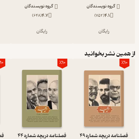
گروه نویسندگان
گروه نویسندگان
)
648
(
4.7
)
752
(
4.1
رایگان
رایگان
از همین نشر بخوانید
10
٪10
٪10
فصلنامه دریچه شماره 49
فصلنامه دریچه شماره 44
فصل