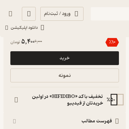
ورود / ثبت‌نام
دانلود اپلیکیشن
5
(1)
5,400
6,000
٪
10
تومان
خرید
نمونه
تخفیف با کد «HIFIDIBO» در اولین
%
50
خریدتان از فیدیبو
فهرست مطالب