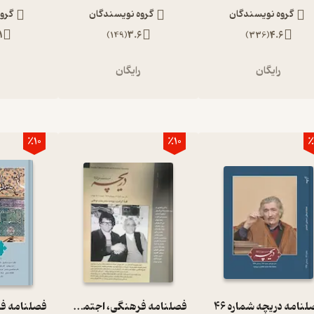
گروه نویسندگان
گروه نویسندگان
گرو
1
)
149
(
3.6
)
336
(
4.6
رایگان
رایگان
ر
٪10
٪10
٪
نامه دریچه شماره 46
فصلنامه فرهنگی، اجتماعی، اقتصادی دریچه شماره 31