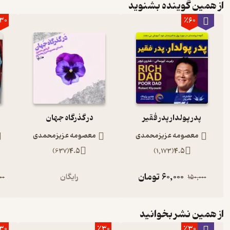
از همین گوینده بشنوید
30
٪60
پدر پولدار پدر فقیر
در گذرگاه جهان
معصومه عزیزمحمدی
معصومه عزیزمحمدی
)
637
(
4.5
)
1,173
(
4.5
60,000
تومان
رایگان
00
150,000
از همین نشر بخوانید
30
٪30
٪30