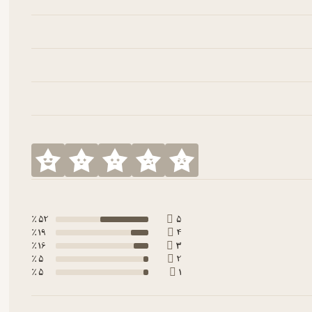
52 ٪
5
19 ٪
4
16 ٪
3
5 ٪
2
5 ٪
1