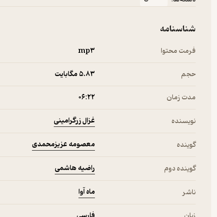
شناسنامه
فرمت محتوا
mp۳
حجم
5.۸۳ مگابایت
مدت زمان
۰۶:۲۲
غزال زرگرامینی
نویسنده
معصومه عزیزمحمدی
گوینده
راضیه هاشمی
گوینده دوم
ماه آوا
ناشر
زبان
فارسی