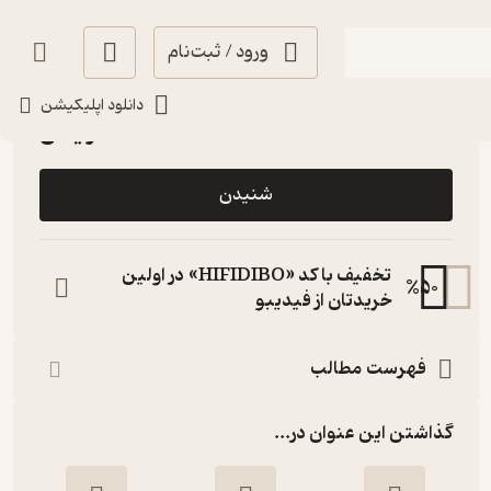
ورود / ثبت‌نام
حال‌خوب‌کن ✨
(
8
)
4.1
(68)
دانلود اپلیکیشن
رایگان
شنیدن
تخفیف با کد «HIFIDIBO» در اولین
%
50
خریدتان از فیدیبو
فهرست مطالب
گذاشتن این عنوان در...