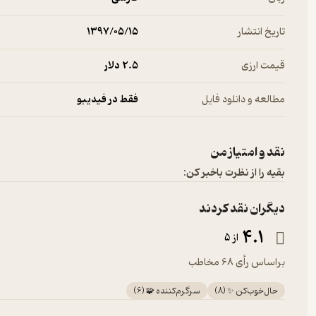
تاریخ انتشار
۱۳۹۷/۰۵/۱۵
قیمت ارزی
2.۵ دلار
مطالعه و دانلود فایل
فقط در فیدیبو
نقد و امتیاز من
بقیه را از نظرت باخبر کن:
دیگران نقد کردند
4.1
از 5
براساس رأی 68 مخاطب
حال‌خوب‌کن ✨
(
8
)
سرگرم‌کننده 🧩
(
6
)