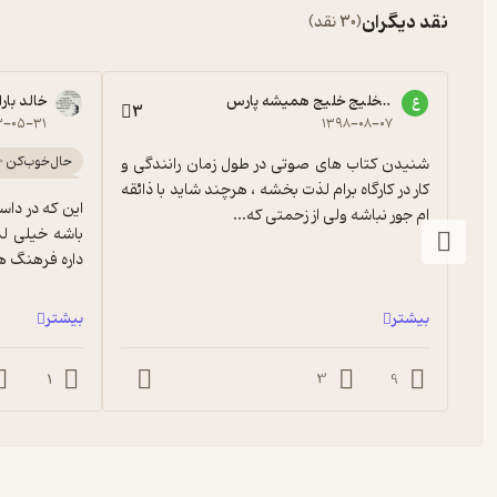
نقد دیگران
(30 نقد)
عمو خلیج خلیج همیشه پارس
خالد بارا
ع
3
۳-۰۵-۳۱
۱۳۹۸-۰۸-۰۷
حال‌خوب‌کن 
شنیدن کتاب های صوتی در طول زمان رانندگی و 
سرگرم‌کننده 
کار در کارگاه برام لذت بخشه ، هرچند شاید با ذائقه 
ام جور نباشه ولی از زحمتی که...
داره فرهنگ های
بیشتر
بیشتر
1
3
9