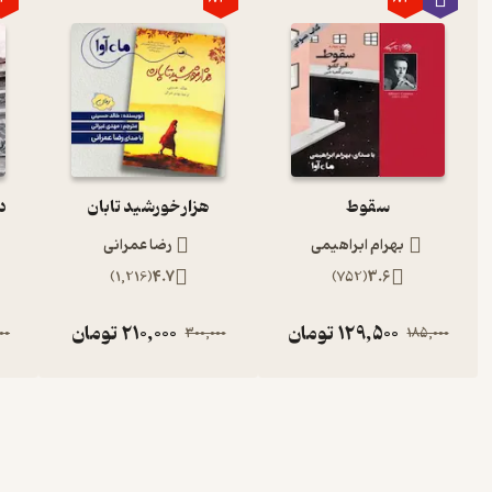
سقوط
هزار خورشید تابان
د
بهرام ابراهیمی
رضا عمرانی
)
1,216
(
4.7
)
752
(
3.6
129,500
تومان
210,000
تومان
00
300,000
185,000