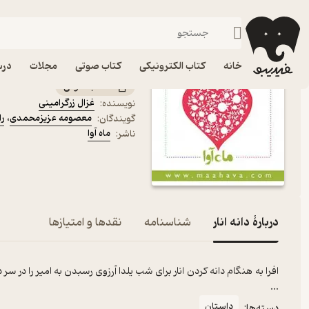
داستان
فیدیبو
کتاب صوتی
رایگان صوتی
کتاب صوتی دانه انار اثر غ
خانه
کتاب الکترونیکی
کتاب صوتی
مجلات
درس
کتاب صوتی
غزال زرگرامینی
نویسنده
:
معصومه عزیزمحمدی
،
ر
گویندگان
:
ماه آوا
ناشر
:
دربارۀ دانه انار
شناسنامه
نقدها و امتیازها
افرا به هنگام دانه کردن انار برای شب یلدا آرزوی رسبدن به امیر را در سر 
...
داستان
دسته‌ها: