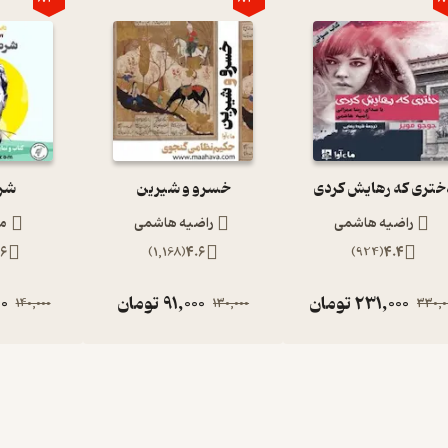
ختری که رهایش کردی
خسرو و شیرین
شر
راضیه هاشمی
راضیه هاشمی
م
.6
)
1,168
(
4.6
)
924
(
4.4
231,000
تومان
91,000
تومان
0
140,000
130,000
330,0