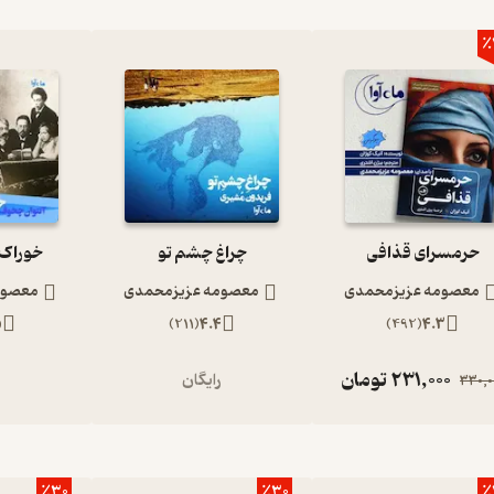
٪
حرمسرای قذافی
چراغ چشم تو
خوراک 
معصومه عزیزمحمدی
معصومه عزیزمحمدی
معصوم
5
)
211
(
4.4
)
492
(
4.3
231,000
تومان
رایگان
ر
330,0
٪30
٪30
٪