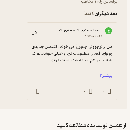
براساس رأی 1 مخاطب
نقد دیگران
(1 نقد)
علیرضا احمدی راد احمدی راد
ع
5
۱۳۹۷-۰۵-۲۷
من از نوجوونی چلچراغ می خونم. گفتمان جدیدی 
رو وارد فضای مطبوعات کرد و خیلی خوشحالم که 
به فیدیبو هم اضافه شد. اما نمیدونم...
بیشتر
0
0
از همین نویسنده مطالعه کنید