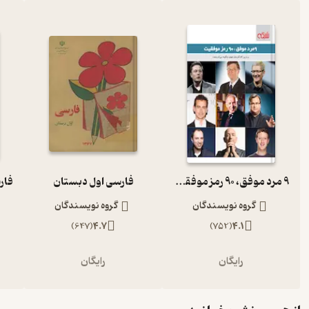
9 مرد موفق، 90 رمز موفقیت
فارسی اول دبستان
گروه نویسندگان
گروه نویسندگان
)
647
(
4.7
)
752
(
4.1
رایگان
رایگان