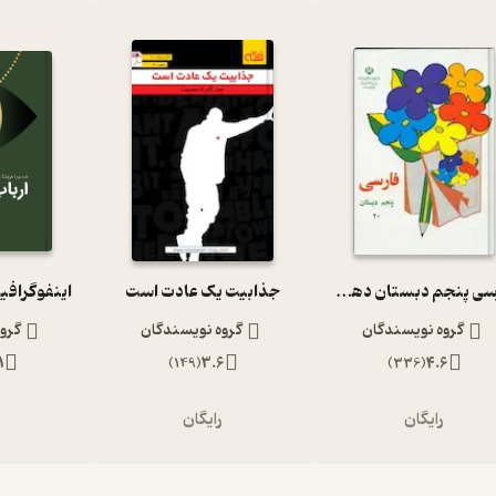
فارسی پنجم دبستان دهه 60
جذابیت یک عادت است
اینفوگرافی
گروه نویسندگان
گروه نویسندگان
گرو
1
)
149
(
3.6
)
336
(
4.6
رایگان
رایگان
ر