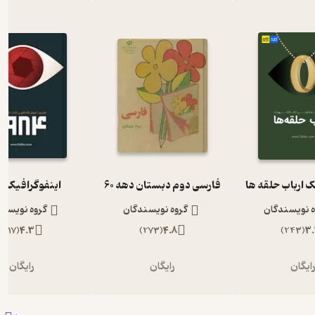
ک ارباب حلقه ها
فارسی دوم دبستان دهه 60
اینفوگرافیک 1984
ه نویسندگان
گروه نویسندگان
گروه نویسند
)
117
(
4.3
)
273
(
4.8
)
243
(
3.
ایگان
رایگان
رایگان