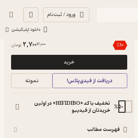
ورود / ثبت‌نام
دانلود اپلیکیشن
5
(1)
2,700
3,000
٪
10
تومان
خرید
دریافت از فیدی‌پلاس!
نمونه
تخفیف با کد «HIFIDIBO» در اولین
%
50
خریدتان از فیدیبو
فهرست مطالب