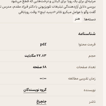
گفت وگو با عوامل میکرو تئاتر «دینید اینچ»: وقت رویابافی
هنر
دسته‌ها:
شناسنامه
فرمت محتوا
pdf
حجم
22.۸۳ مگابایت
تعداد صفحات
68 صفحه
زمان تقریبی مطالعه
۰۰:۰۰
گروه نویسندگان
نویسنده
چلچراغ
ناشر