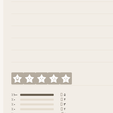
100 ٪
5
0 ٪
4
0 ٪
3
0 ٪
2