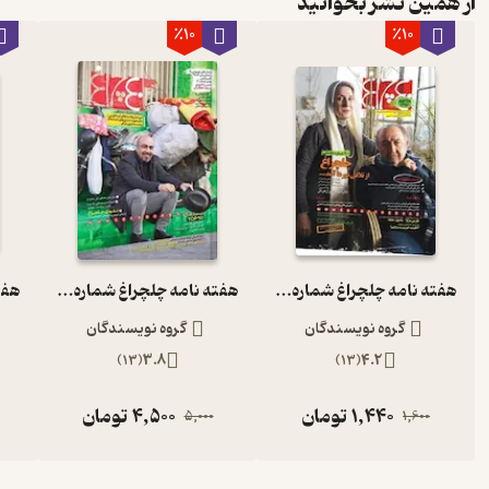
از همین نشر بخوانید
٪10
٪10
هفته نامه چلچراغ شماره 700
هفته نامه چلچراغ شماره 730
گروه نویسندگان
گروه نویسندگان
)
13
(
3.8
)
13
(
4.2
1,440
تومان
4,500
تومان
5,000
1,600