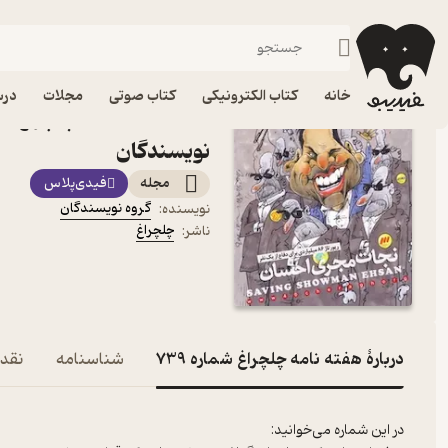
هنر
فیدیبو
مجله و نشریه
خانه
کتاب الکترونیکی
کتاب صوتی
مجلات
درس
نویسندگان
مجله
فیدی‌پلاس
گروه نویسندگان
نویسنده
:
چلچراغ
ناشر
:
دربارۀ هفته نامه چلچراغ شماره 739
شناسنامه
نقده