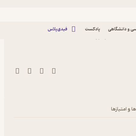
ی و دانشگاهی
پادکست
فیدی‌پلاس
کتاب هفته نامه چلچراغ شماره 739 اثر گروه
ا و امتیازها