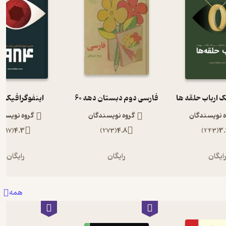
ک ارباب حلقه ها
فارسی دوم دبستان دهه 60
اینفوگرافیک 1984
ه نویسندگان
گروه نویسندگان
گروه نویسند
)
117
(
4.3
)
273
(
4.8
)
243
(
3.
ایگان
رایگان
رایگان
همه