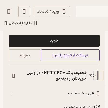
ورود / ثبت‌نام
دانلود اپلیکیشن
14,000
2.7
(7)
تومان
خرید
دریافت از فیدی‌پلاس!
نمونه
تخفیف با کد «HIFIDIBO» در اولین
%
50
خریدتان از فیدیبو
فهرست مطالب
گذاشتن این عنوان در...