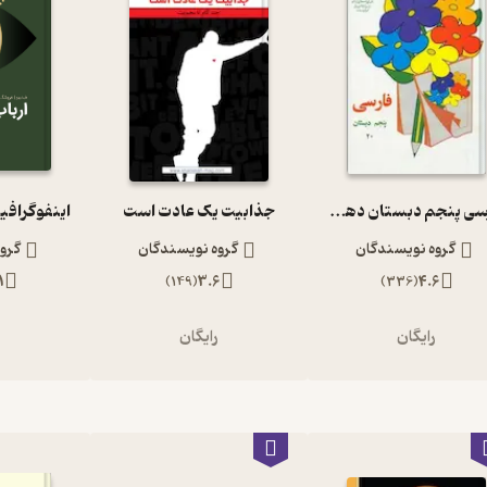
فارسی پنجم دبستان دهه 60
جذابیت یک عادت است
اینفوگرافی
گروه نویسندگان
گروه نویسندگان
گرو
1
)
149
(
3.6
)
336
(
4.6
رایگان
رایگان
ر