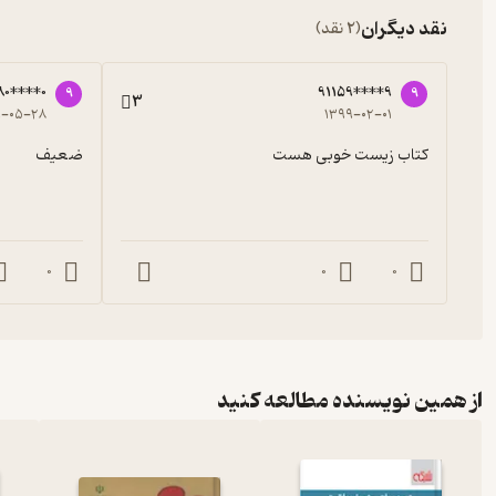
نقد دیگران
(2 نقد)
80****0
91159****9
9
9
3
۹-۰۵-۲۸
۱۳۹۹-۰۲-۰۱
کتاب‌ زیست خوبی هست
ضعیف
0
0
0
از همین نویسنده مطالعه کنید