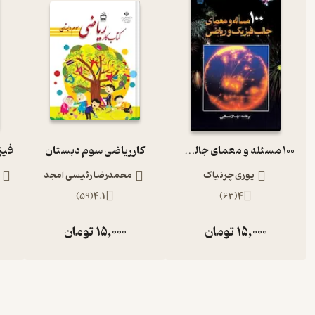
100 مسئله و معمای جالب فیزیک و ریاضی
کار ریاضی سوم دبستان
یوری چرنیاک
محمدرضا رئیسی امجد
)
59
(
4.1
)
63
(
4
15,000
تومان
15,000
تومان