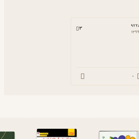
922
3
۱۳۹
0