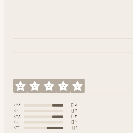
28 ٪
5
0 ٪
4
28 ٪
3
0 ٪
2
42 ٪
1