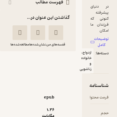
فهرست مطالب
گذاشتن این عنوان در...
قفسه‌های من
نشان‌شده‌ها
مطالعه‌شده‌ها
نکات کاربردی در
فرزندپروری جلد 2
ربابه سلیمانی
نشر قطره
epub
پربار 🌳
(
1
)
4.4
(5)
21,300
71,000
٪
70
تومان
1.۳۶
مگابایت