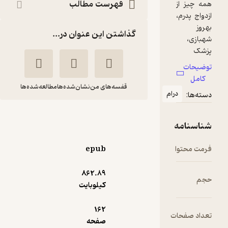
فهرست مطالب
گذاشتن این عنوان در...
قفسه‌های من
نشان‌شده‌ها
مطالعه‌شده‌ها
ام
ستاره
محدثه گودرزنیا
epub
انتشارات پیدایش
862.۸۹
کیلوبایت
آموزنده 🦉
(
1
)
4.4
(21)
54,720
182,400
٪
70
تومان
162
ت
صفحه