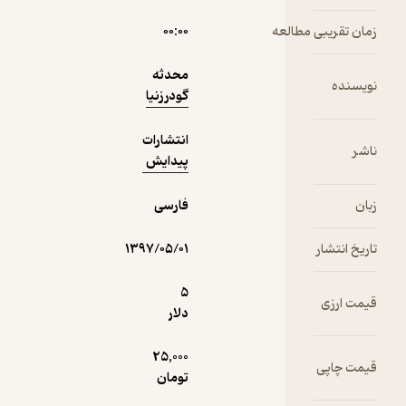
مطالعه
۰۰:۰۰
دریافت از
نمونه
محدثه
فیدی‌پلاس!
گودرزنیا
انتشارات
پیدایش
فارسی
۱۳۹۷/۰۵/۰۱
5
دلار
25,000
تومان