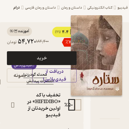
درام
ترونیکی
داستان و رمان
داستان و رمان فارسی
آموزنده 🦉
(
1
)
4.4
کتاب ستاره اثر محدثه
(21)
54,720
182,400
٪
70
تومان
گودرزنیا نشر انتشارات
پیدایش
خرید
کتاب
فیدی‌پلاس
متنی
دریافت از
نمونه
محدثه گودرزنیا
نویسنده
:
فیدی‌پلاس!
انتشارات پیدایش
ناشر
:
تخفیف با کد
«HIFIDIBO» در
%
50
اولین خریدتان از
ه
امه
دها و امتیازها
فیدیبو