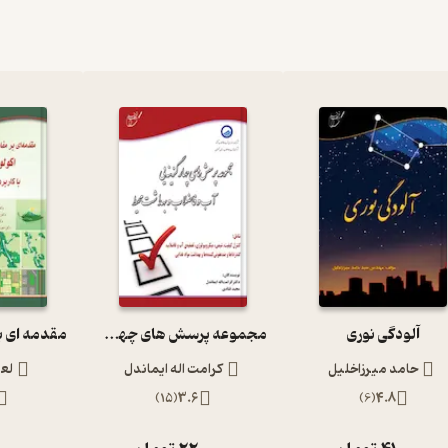
آلودگی نوری
مجموعه پرسش های چهار گزینه یی آب و فاضلاب و بهداشت محیط
حامد میرزاخلیل
کرامت اله ایماندل
لع
)
15
(
3.6
)
6
(
4.8