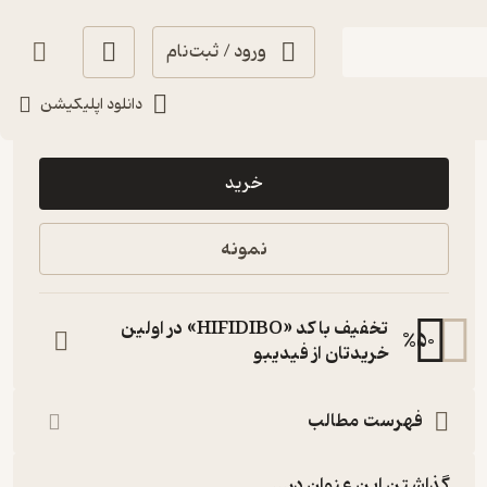
ورود / ثبت‌نام
دانلود اپلیکیشن
80,000
منتظر امتیاز
تومان
خرید
نمونه
تخفیف با کد «HIFIDIBO» در اولین
%
50
خریدتان از فیدیبو
فهرست مطالب
گذاشتن این عنوان در...