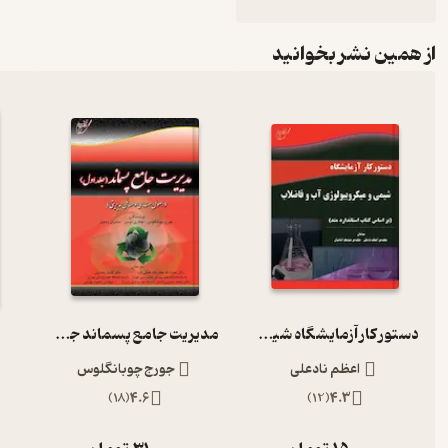
از همین نشر بخوانید
دستور کار آزمایشگاه شیمی و میکروبیولوژی آب و فاضلاب
مدیریت جامع پسماند جلد 1
اعظم نادعلی
جورج چوبانگلوس
)
18
(
4.6
)
12
(
4.3