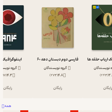
ک ارباب حلقه ها
فارسی دوم دبستان دهه 60
اینفوگرافیک 1984
ه نویسندگان
گروه نویسندگان
گروه نویسند
)
117
(
4.3
)
273
(
4.8
)
243
(
3.
ایگان
رایگان
رایگان
همه