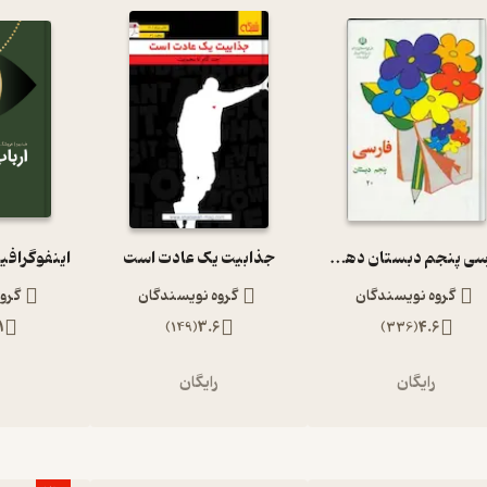
فارسی پنجم دبستان دهه 60
جذابیت یک عادت است
اینفوگرافی
گروه نویسندگان
گروه نویسندگان
گرو
1
)
149
(
3.6
)
336
(
4.6
رایگان
رایگان
ر