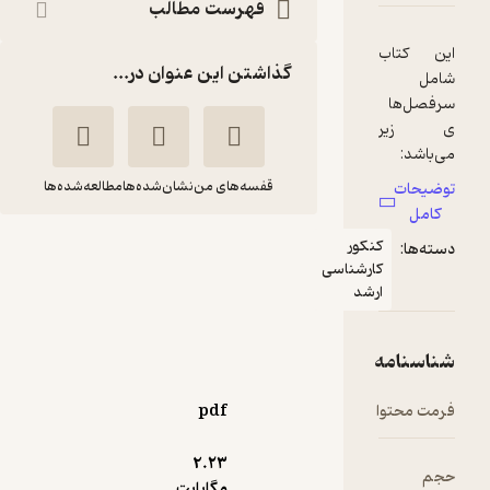
فهرست مطالب
گذاشتن این عنوان در...
قفسه‌های من
نشان‌شده‌ها
مطالعه‌شده‌ها
تقویت کننده های
نکور
ارشناسی
حالت جامد 2 مجموعه
رشد
CREI
محمد بهلکه
مرکز نشر دانشگاهی
pdf
5
(1)
2.۲۳
35,100
39,000
٪
10
تومان
مگابایت