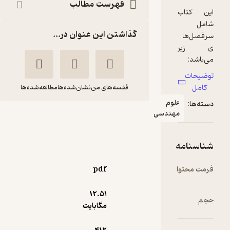
فهرست مطالب
گذاشتن این عنوان در...
قفسه‌های من
نشان‌شده‌ها
مطالعه‌شده‌ها
لوم
هندسی
توزیع لنگر
ج ام
محمدرضا اخوان لیل
گر
آبادی
مرکز نشر دانشگاهی
pdf
1
12.۵۱
(2)
مگابایت
35,100
39,000
٪
10
تومان