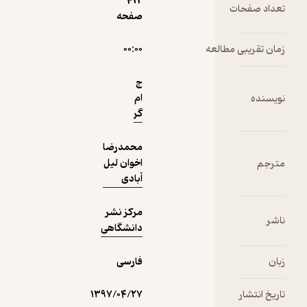
412
ت
صفحه
دریافت از
مطالعه
۰۰:۰۰
نمونه
فیدی‌پلاس!
ج
ام
گر
محمدرضا
اخوان لیل
آبادی
مرکز نشر
دانشگاهی
فارسی
۱۳۹۷/۰۴/۲۷