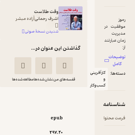
وقت طلاست
اشرف رحمانی
آزاده مبشر
 در
شنیدن نسخۀ صوتی
رتند
گذاشتن این عنوان در...
یین
ت
 در
کارآفرینی
:
رکز
و
قفسه‌های من
نشان‌شده‌ها
مطالعه‌شده‌ها
روی
کسب‌وکار
لیت
وقت طلاست
مدت
امه
اشرف
منیرالدین
رحمانی
اعتضادی
رگز
حتوا
epub
افی
راشین
جام
297.۲۰