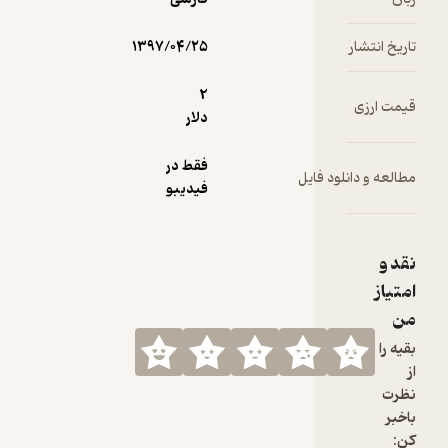
 هر
تشار
۱۳۹۷/۰۴/۲۵
2
زی
را
دلار
به
فقط در
 دانلود فایل
ند.
فیدیبو