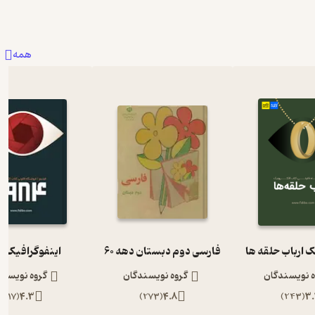
همه
ک ارباب حلقه ها
فارسی دوم دبستان دهه 60
اینفوگرافیک 1984
ه نویسندگان
گروه نویسندگان
گروه نویسند
)
117
(
4.3
)
273
(
4.8
)
243
(
3.