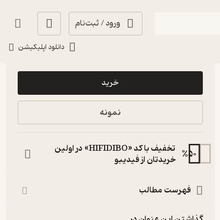
ورود / ثبت‌نام
دانلود اپلیکیشن
4,500
5
(3)
تومان
خرید
نمونه
تخفیف با کد «HIFIDIBO» در اولین
%
50
خریدتان از فیدیبو
فهرست مطالب
گذاشتن این عنوان در...