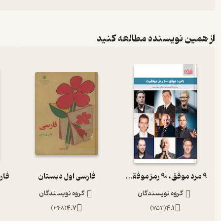
از همین نویسنده مطالعه کنید
9 مرد موفق، 90 رمز موفقیت
فارسی اول دبستان
گروه نویسندگان
گروه نویسندگان
)
648
(
4.7
)
752
(
4.1