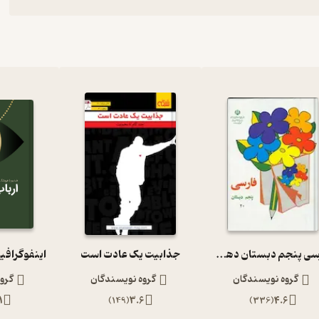
فارسی پنجم دبستان دهه 60
جذابیت یک عادت است
اینفوگرافی
گروه نویسندگان
گروه نویسندگان
گرو
1
)
149
(
3.6
)
336
(
4.6