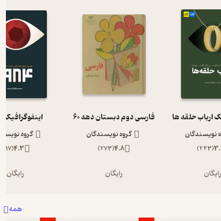
ک ارباب حلقه ها
فارسی دوم دبستان دهه 60
اینفوگرافیک 1984
ه نویسندگان
گروه نویسندگان
گروه نویسند
)
117
(
4.3
)
273
(
4.8
)
243
(
3.
ایگان
رایگان
رایگان
همه