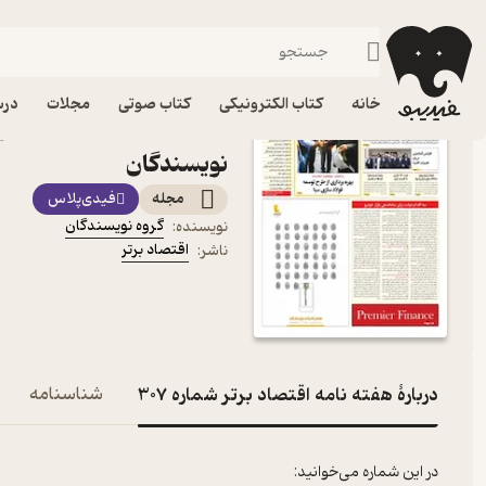
اقتصاد
فیدیبو
مجله و نشریه
خانه
کتاب الکترونیکی
کتاب صوتی
مجلات
درس
نویسندگان
مجله
فیدی‌پلاس
گروه نویسندگان
نویسنده
:
اقتصاد برتر
ناشر
:
دربارۀ هفته نامه اقتصاد برتر شماره 307
شناسنامه