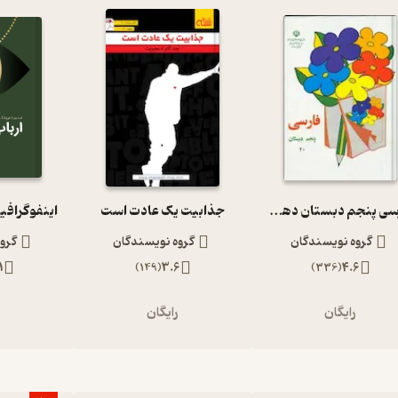
فارسی پنجم دبستان دهه 60
جذابیت یک عادت است
اینفوگرافی
گروه نویسندگان
گروه نویسندگان
گرو
1
)
149
(
3.6
)
336
(
4.6
رایگان
رایگان
ر