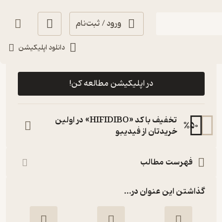
ورود / ثبت‌نام
دانلود اپلیکیشن
رایگان
منتظر امتیاز
در اپلیکیشن مطالعه کن!
تخفیف با کد «HIFIDIBO» در اولین
%
50
خریدتان از فیدیبو
فهرست مطالب
گذاشتن این عنوان در...