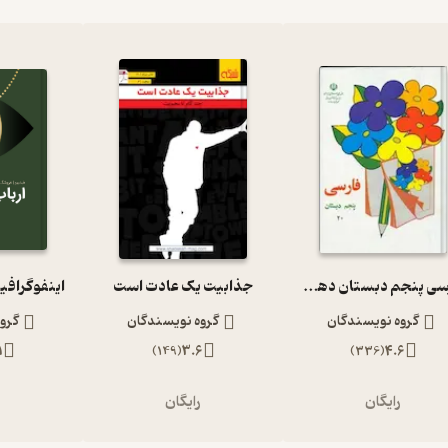
فارسی پنجم دبستان دهه 60
جذابیت یک عادت است
اینفوگرافی
گروه نویسندگان
گروه نویسندگان
گرو
1
)
149
(
3.6
)
336
(
4.6
رایگان
رایگان
ر