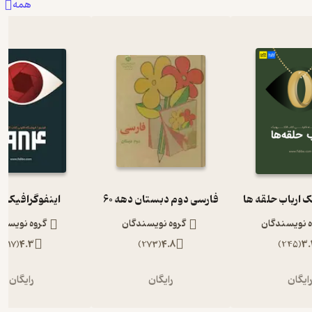
همه
ک ارباب حلقه ها
فارسی دوم دبستان دهه 60
اینفوگرافیک 1984
ه نویسندگان
گروه نویسندگان
گروه نویسند
)
117
(
4.3
)
273
(
4.8
)
245
(
3.
ایگان
رایگان
رایگان