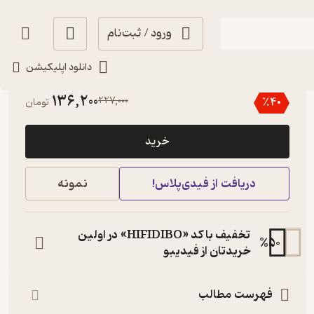
ورود / ثبت‌نام
دانلود اپلیکیشن
3.4
(7)
136,200
227,000
٪
40
تومان
خرید
دریافت از فیدی‌پلاس!
نمونه
تخفیف با کد «HIFIDIBO» در اولین
%
50
خریدتان از فیدیبو
فهرست مطالب