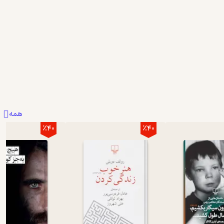
همه
٪40
٪40