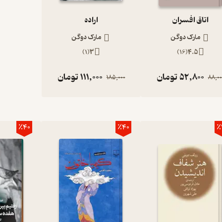
اتاق افسران
اراده
مارک دوگن
مارک دوگن
)
1
(
3
)
16
(
4.5
52,800
تومان
111,000
تومان
185,000
88,00
٪40
٪40
٪