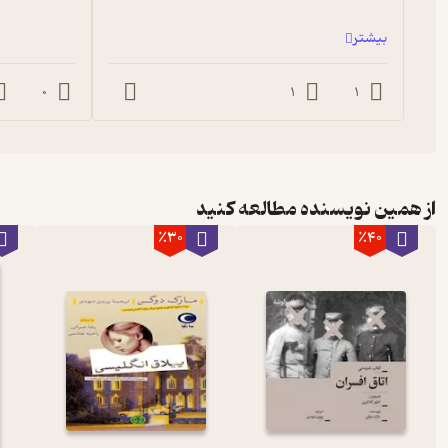
بیشتر
0
1
1
از همین نویسنده مطالعه کنید
٪30
٪40