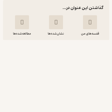
گذاشتن این عنوان در...
قفسه‌های من
نشان‌شده‌ها
مطالعه‌شده‌ها
خانواده ی نفرین شده ی کندی
مارک دوگن
پرویز شهدی
نشر چشمه
3.4
(7)
136,200
227,000
٪
40
تومان