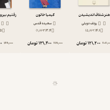
هنر شفاف اندیشیدن
کیمیا خاتون
رولف دوبلی
سعیده قدس
.5
)
1,863
(
3.4
)
5,862
(
4.1
121,200
تومان
131,400
تومان
0
149,000
219,000
202,0