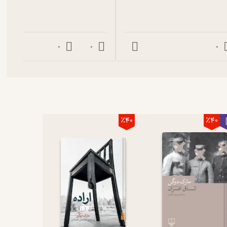
0
0
0
٪40
٪40