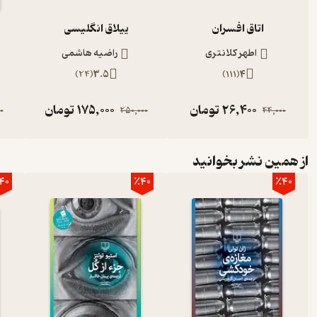
اتاق افسران
ییلاق انگلیسی
اطهر کلانتری
راضیه هاشمی
)
24
(
3.5
)
111
(
4
26,400
تومان
175,000
تومان
0
250,000
44,000
از همین نشر بخوانید
40
٪40
٪40