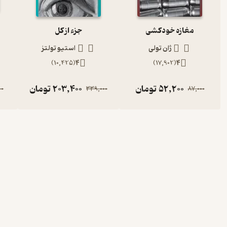
مغازه خودکشی
جزء از کل
ژان تولی
استیو تولتز
)
10,425
(
4
)
17,902
(
4
52,200
تومان
203,400
تومان
00
339,000
87,000