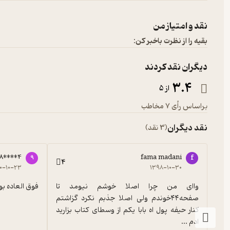
نقد و امتیاز من
بقیه را از نظرت باخبر کن:
دیگران نقد کردند
3.4
از 5
براساس رأی 7 مخاطب
نقد دیگران
(3 نقد)
88****4
fama madani
9
f
4
۰۰-۱۰-۲۳
۱۳۹۸-۱۰-۳۰
واای من چرا اصلا خوشم نیومد تا 
فوق العاده بو
صفحه۴۴خوندم ولی اصلا جذبم نکرد گزاشتم 
کنار حیفه پول اه بابا یکم از وسطای کتاب بزارید 
ادم ...