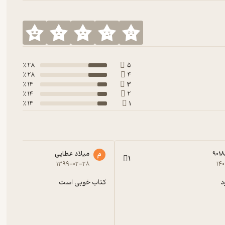
28 ٪
5
28 ٪
4
14 ٪
3
14 ٪
2
14 ٪
1
901
میلاد عطایی
م
1
۱۳۹۹-۰۲-۲۸
۱۴
د
کتاب خوبی است