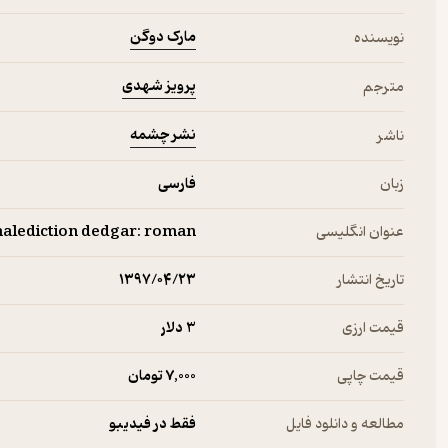
مارک دوگن
نویسنده
پرویز شهدی
مترجم
نشر چشمه
ناشر
زبان
فارسی
عنوان انگلیسی
alediction dedgar: roman
تاریخ انتشار
۱۳۹۷/۰۴/۲۳
قیمت ارزی
3 دلار
قیمت چاپی
7,000 تومان
مطالعه و دانلود فایل
فقط در فیدیبو