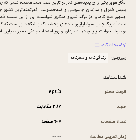
ادگار هوور یکی از آن پدیده‌های نادر در تاریخ همه ملت‌هاست، کسی که
پلیس فدرال و سازمان جاسوسی و ضدجاسوسی قدرتمندترین کشور جه
جمهور خلع کرد. و جز مرگ، نیروی دیگری نتوانست او را از این مسند 
ملت آمریکا چنان سرشار از رویدادهای وحشتناک و شگفت‌آور است که گاه با
توصیف حوادث از زبان دولت‌مردان و روزنامه‌ها، حوادثی نظیر بمباران 
شدن کندی‌‌ها و سرانجام استعفای حقارت‌بار نیکسون را به زبانی رمان‌گونه 
توضیحات کامل
زندگی‌نامه و سفرنامه
دسته‌ها:
شناسنامه
فرمت محتوا
epub
حجم
2.۱۷ مگابایت
تعداد صفحات
407 صفحه
زمان تقریبی مطالعه
۰۰:۰۰