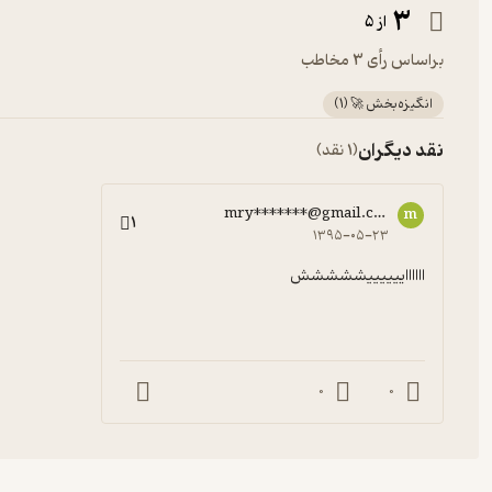
3
از 5
براساس رأی 3 مخاطب
انگیزه‌بخش 🚀
(
1
)
نقد دیگران
(1 نقد)
mry*******@gmail.com
m
1
۱۳۹۵-۰۵-۲۳
ااااااییییییششششش
0
0