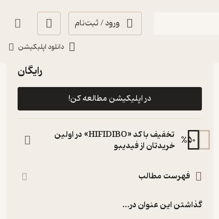
ورود / ثبت‌نام
دانلود اپلیکیشن
انگیزه‌بخش 🚀
(
1
)
3
(3)
رایگان
در اپلیکیشن مطالعه کن!
تخفیف با کد «HIFIDIBO» در اولین
%
50
خریدتان از فیدیبو
فهرست مطالب
گذاشتن این عنوان در...