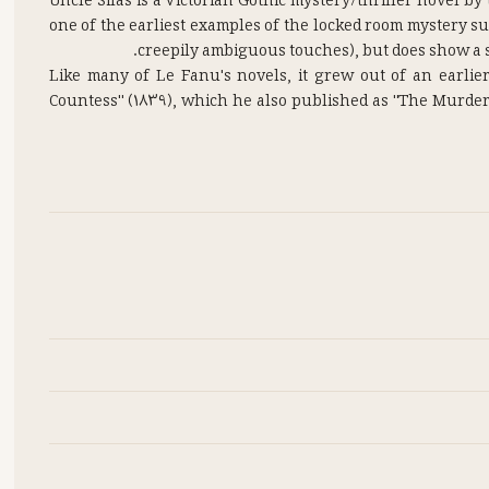
Uncle Silas is a Victorian Gothic mystery/thriller novel by
one of the earliest examples of the locked room mystery su
Like many of Le Fanu's novels, it grew out of an earlier
Countess" (1839), which he also published as "The Murdere
Mystery. The setting of the original story was Irish; pre