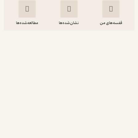
قفسه‌های من
نشان‌شده‌ها
مطالعه‌شده‌ها
Uncle Silas
Joseph Sheridan Le Fanu
FIDIBO
انگیزه‌بخش 🚀
(
1
)
3
(3)
رایگان