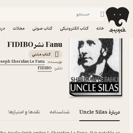
زبان‌های خارجی
فیدیبو
کتاب الکترونیکی
رایگان
خانه
کتاب الکترونیکی
کتاب صوتی
مجلات
درس
کت
Fanu نشر FIDIBO
کتاب متنی
oseph Sheridan Le Fanu
نویسنده
:
FIDIBO
ناشر
:
دربارۀ Uncle Silas
شناسنامه
نقدها و امتیازها