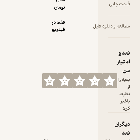
2,000
قیمت چاپی
تومان
فقط در
مطالعه و دانلود فایل
فیدیبو
نقد و
امتیاز
من
بقیه را
از
نظرت
باخبر
کن:
دیگران
نقد