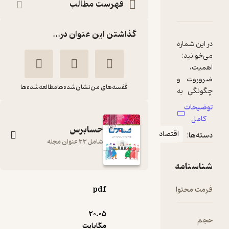
فهرست مطالب
دربارۀ دوماهنامه حسابرس شماره 73
شناسنامه
نقدها و امتیازها
گذاشتن این عنوان در...
در این شماره
اهمیت،
ضروروت و
قفسه‌های من
نشان‌شده‌ها
مطالعه‌شده‌ها
چگونگی به
کارگیری
توضیحات
استاندارهای
کامل
بین‌المللی
حسابرس
اقتصاد
دسته‌ها:
گزارشگری
شامل 33 عنوان مجله
به کار گیری
شناسنامه
کامل
دوماهنامه حسابرس
فرمت محتوا
pdf
ضرورت
شماره 73
مطالعه در
گروه نویسندگان
20.۰۵
حجم
انتخاب
مگابایت