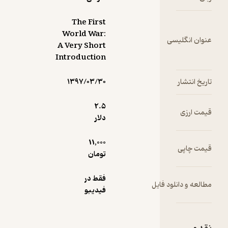
The First
World War:
گلیسی
ند.
A Very Short
نی
Introduction
یز
مام
شار
۱۳۹۷/۰۳/۳۰
در
2.۵
زی
دلار
ای
11,000
پی
تومان
 از
فقط در
دانلود فایل
ی‌ه
فیدیبو
ای
ی