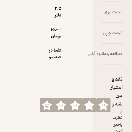
2.۵
قیمت ارزی
دلار
15,000
قیمت چاپی
تومان
فقط در
مطالعه و دانلود فایل
فیدیبو
نقد و
امتیاز
من
بقیه را
از
نظرت
باخبر
کن: