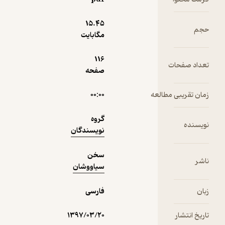
افشین
سخن سیاووشان
یداللهی
15.۴۵
حجم
مگابایت
5
(1)
6,750
116
7,500
٪
10
تومان
تعداد صفحات
صفحه
زمان تقریبی مطالعه
۰۰:۰۰
نمونه
گروه
نویسنده
نویسندگان
سخن
ناشر
سیاووشان
زبان
فارسی
تاریخ انتشار
۱۳۹۷/۰۳/۲۰