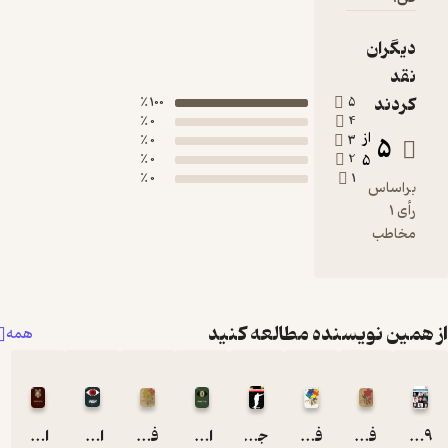
دیگران
نقد
کردند
100 ٪
5
0 ٪
4
از
5
0 ٪
3
0 ٪
2
5
0 ٪
1
براساس
رأی 1
مخاطب
همین نویسنده مطالعه کنید
همه
9 مرد موفق، 90 رمز موفقیت
فارسی اول دبستان
فارسی پنجم دبستان دهه 60
جذابیت یک عادت است
اینفوگرافیک ارباب حلقه ها
فارسی دوم دبستان دهه 60
اینفوگرافیک 1984
اینفوگرافیک برادران کارامازوف