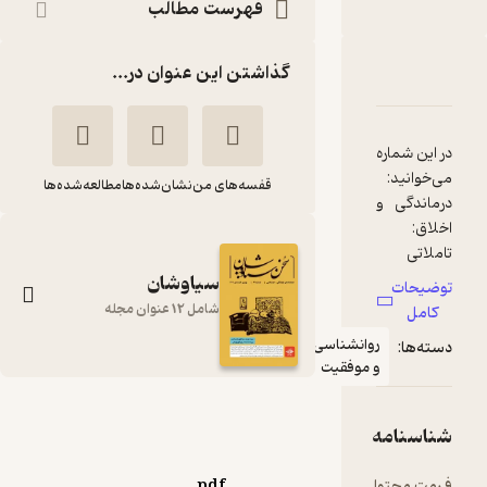
فهرست مطالب
گذاشتن این عنوان در...
دربارۀ فصلنامه سخن سیاووشان شماره 4
شناسنامه
نقدها و امتیازها
در این شماره
قفسه‌های من
نشان‌شده‌ها
مطالعه‌شده‌ها
درماندگی و
اخلاق:
تاملاتی
پیرامون
سیاوشان
توضیحات
وظیفه‌ی
شامل 12 عنوان مجله
کامل
روانشناسی
دسته‌ها:
تحلیل فیلم
و موفقیت
«برادرم
خسرو» از
فصلنامه سخن
چشم‌انداز
شناسنامه
سیاووشان شماره 4
گروه نویسندگان
در سوگ
فرمت محتوا
pdf