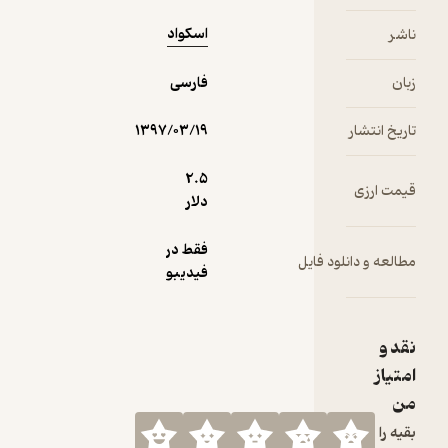
خشن
اسکواد
ناشر
داستان
نگهبانان)
زبان
فارسی
که در اصل
تداعی‌گر
تاریخ انتشار
۱۳۹۷/۰۳/۱۹
تقابل برترین
پارتیزان‌ها و
کارآگاهان
2.۵
قیمت ارزی
دنیای دی
دلار
سی
فقط در
مطالعه و دانلود فایل
همه اینها به
فیدیبو
خودی خود
می‌توانند
جذاب ترین
نقد و
لحظات را
امتیاز
برای
من
هواداران دی
سی به
بقیه را