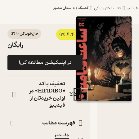
کمیک و داستان مصور
فیدیبو
کتاب الکترونیکی
حال‌خوب‌کن ✨
(
2
)
4.4
کتاب
(19)
رایگان
کمیک
ساعت
در اپلیکیشن مطالعه کن!
قیامت اثر
جف جانز
تخفیف با کد
نشر
«HIFIDIBO» در
%
50
اولین خریدتان از
اسکواد
فیدیبو
، قسمت سوم
کتاب
متنی
فهرست مطالب
نویسنده
:
جف جانز