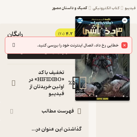
کمیک و داستان مصور
فیدیبو
کتاب الکترونیکی
رایگان
4.2
کتاب
(20)
کمیک
خطایی رخ داد، اتصال اینترنت خود را بررسی کنید.
در اپلیکیشن مطالعه کن!
رویداد
دکمه
تخفیف با کد
قسمت
«HIFIDIBO» در
%
50
اولین خریدتان از
سوم اثر
فیدیبو
تام کینگ
نشر
فهرست مطالب
اسکواد
کتاب
گذاشتن این عنوان در...
متنی