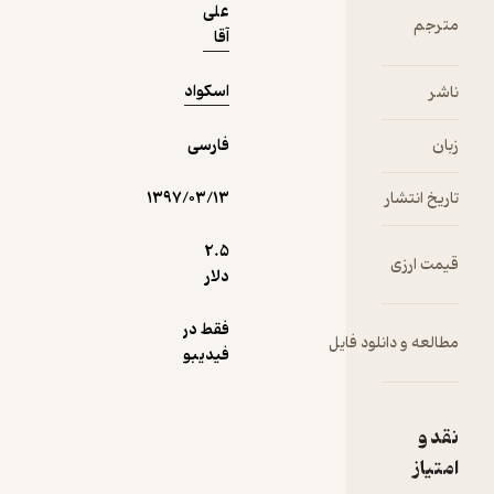
علی
جهان
مترجم
آقا
دی‌سی،
دکمه‌ی زرد
اسکواد
ناشر
رنگ و
معروفِ
زبان
فارسی
ادوارد بلیک
ملقب به
تاریخ انتشار
۱۳۹۷/۰۳/۱۳
کمدین
(The
Comedian
2.۵
قیمت ارزی
) توسط
دلار
بتمن پیدا
شده و این
فقط در
مطالعه و دانلود فایل
آغازی بود
فیدیبو
برای ورود
بتمن به
معمای دکتر
نقد و
منهتن؛ هم
امتیاز
چنین