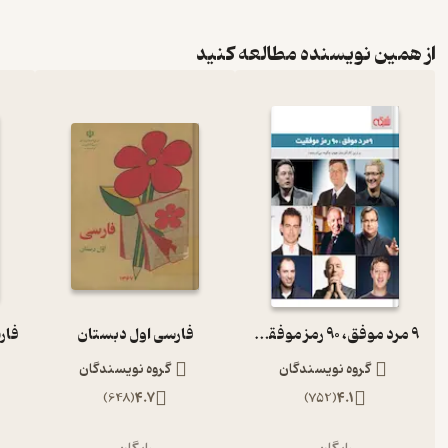
از همین نویسنده مطالعه کنید
9 مرد موفق، 90 رمز موفقیت
فارسی اول دبستان
گروه نویسندگان
گروه نویسندگان
)
648
(
4.7
)
752
(
4.1