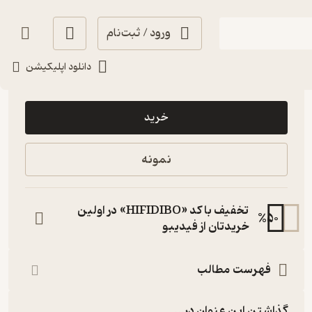
ورود / ثبت‌نام
دانلود اپلیکیشن
12,500
منتظر امتیاز
تومان
خرید
نمونه
تخفیف با کد «HIFIDIBO» در اولین
%
50
خریدتان از فیدیبو
فهرست مطالب
گذاشتن این عنوان در...