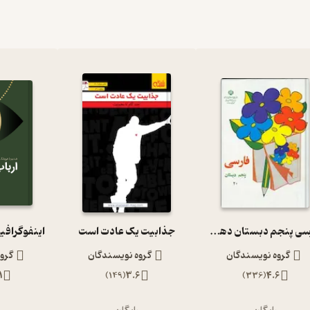
فارسی پنجم دبستان دهه 60
جذابیت یک عادت است
اینفوگرافی
گروه نویسندگان
گروه نویسندگان
گرو
1
)
149
(
3.6
)
336
(
4.6