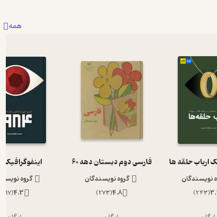
همه
ک ارباب حلقه ها
فارسی دوم دبستان دهه 60
اینفوگرافیک 1984
ه نویسندگان
گروه نویسندگان
گروه نویسند
)
117
(
4.3
)
273
(
4.8
)
243
(
3.