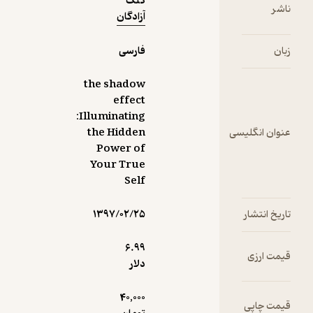
کلک
آزادگان
فارسی
the shadow
effect
:Illuminating
لیسی
the Hidden
Power of
Your True
Self
ر
۱۳۹۷/۰۲/۲۵
6.۹۹
دلار
40,000