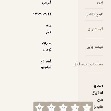
فارسی
۱۳۹۷/۰۲/۲۲
5.۵
دلار
74,000
تومان
فقط در
ود فایل
فیدیبو