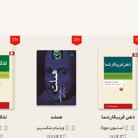
٪10
٪10
٪
ذهن فریبکار شما
هملت
تفکر
استیون نوولا
ویلیام شکسپیر
)
351
(
4.2
)
91
(
4.3