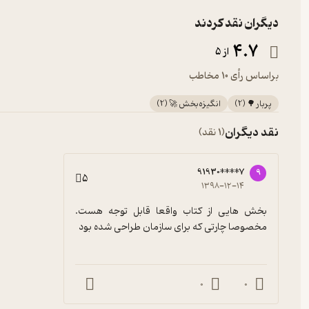
دیگران نقد کردند
4.7
از 5
براساس رأی 10 مخاطب
پربار 🌳
(
2
)
انگیزه‌بخش 🚀
(
2
)
نقد دیگران
(1 نقد)
91930****7
9
5
۱۳۹۸-۱۲-۱۴
بخش هایی از کتاب واقعا قابل توجه هست. 
مخصوصا چارتی که برای سازمان طراحی شده بود
0
0