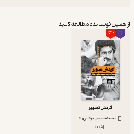
از همین نویسنده مطالعه کنید
٪20
گردش تصویر
محمدحسین یزدانی راد
)
2
(
5