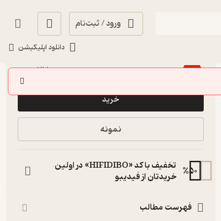
ورود / ثبت‌نام
دانلود اپلیکیشن
پربار 🌳
(
2
)
4.7
(10)
270,000
300,000
٪
10
تومان
خرید
نمونه
تخفیف با کد «HIFIDIBO» در اولین
%
50
خریدتان از فیدیبو
فهرست مطالب