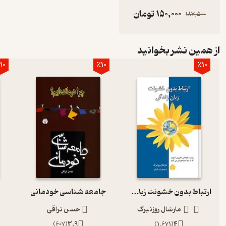
150,000
تومان
187,500
از همین نشر بخوانید
10
٪10
٪10
ارتباط بدون خشونت زبان زندگی
جامعه شناسی خودمانی
مارشال روزنبرگ
حسن نراقی
)
607
(
3.9
)
1,671
(
4