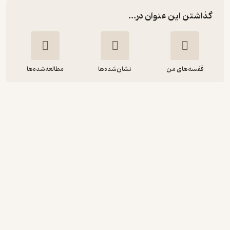
گذاشتن این عنوان در...
قفسه‌های من
نشان‌شده‌ها
مطالعه‌شده‌ها
در پرتگاه حادثه، زندگی نامه ی اکبر اعتماد
بنیانگذار سازمان انرژی اتمی ایران
محمدحسین یزدانی راد
نشر اختران
پربار 🌳
(
2
)
4.7
(10)
270,000
300,000
٪
10
تومان