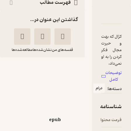
فهرست مطالب
دربارۀ نارگل
شناسنامه
نقدها و امتیازها
گذاشتن این عنوان در...
کژال که بهت
و حیرت
مجال فکر
قفسه‌های من
نشان‌شده‌ها
مطالعه‌شده‌ها
کردن را به او
نمی‌داد،
نارگل
درحالی‌که
توضیحات
فریده رهنما
تمام
کامل
وجودش،
درام
دسته‌ها:
نشر فروغ قلم
یک‌صدا با
تپش تند
قلبش، در
شناسنامه
3.9
(8)
درون فریاد
برآورده بود
12,600
14,000
٪
10
فرمت محتوا
epub
تومان
که زبان مادر
را بسته نگه